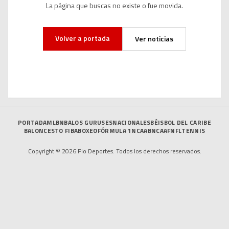
La página que buscas no existe o fue movida.
Volver a portada
Ver noticias
PORTADA
MLB
NBA
LOS GURUSES
NACIONALES
BÉISBOL DEL CARIBE
BALONCESTO FIBA
BOXEO
FÓRMULA 1
NCAAB
NCAAF
NFL
TENNIS
Copyright © 2026 Pio Deportes. Todos los derechos reservados.