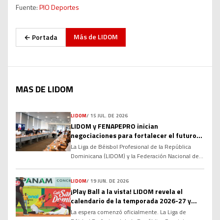
Fuente:
PIO Deportes
Más de
LIDOM
← Portada
MAS DE LIDOM
LIDOM
/
15 JUL. DE 2026
LIDOM y FENAPEPRO inician
negociaciones para fortalecer el futuro
del béisbol invernal dominicano
La Liga de Béisbol Profesional de la República
Dominicana (LIDOM) y la Federación Nacional de
Peloteros Profesionales (FENAPEPRO) dieron el
primer paso hacia la renovación de su Convenio
LIDOM
/
19 JUN. DE 2026
Colectivo, marcando el inicio de un proceso de
¡Play Ball a la vista! LIDOM revela el
diálogo que busca consolidar las relaciones
calendario de la temporada 2026-27 y
laborales y fortalecer la estructura del béisbol
enciende la cuenta regresiva
profesional dominicano de cara a las […]
La espera comenzó oficialmente. La Liga de