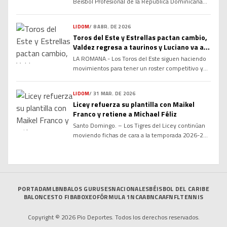
Béisbol Profesional de la República Dominicana
(LIDOM) dio a conocer el calendario oficial del
campeonato otoño-invernal 2026-27, marcando
LIDOM
/
8 ABR. DE 2026
el inicio de la cuenta regresiva para una nueva
Toros del Este y Estrellas pactan cambio,
temporada cargada de rivalidades, emociones y
Valdez regresa a taurinos y Luciano va a
grandes expectativas. La serie regular arrancará el
Estrellas
LA ROMANA.- Los Toros del Este siguen haciendo
próximo 16 de octubre y concluirá el 22 […]
movimientos para tener un roster competitivo y
mantener la armonía en el clubhouse, luego de
conseguir de vuelta al infielder Enmanuel Valdez
LIDOM
/
31 MAR. DE 2026
en cambio desde las Estrellas Orientales, por el
Licey refuerza su plantilla con Maikel
jardinero Marco Luciano. Valdez, seleccionado por
Franco y retiene a Michael Féliz
los Toros en la ronda tres del Draft de Novatos del
Santo Domingo. – Los Tigres del Licey continúan
2021, viene de […]
moviendo fichas de cara a la temporada 2026-27
de la LIDOM tras anunciar la firma del veterano
antesalista Maikel Franco y la retención del
relevista Michael Féliz. Franco, de 32 años, llega
como agente libre para aportar experiencia,
versatilidad y poder ofensivo al cuadro interior. El
PORTADA
MLB
NBA
LOS GURUSES
NACIONALES
BÉISBOL DEL CARIBE
jugador […]
BALONCESTO FIBA
BOXEO
FÓRMULA 1
NCAAB
NCAAF
NFL
TENNIS
Copyright © 2026 Pio Deportes. Todos los derechos reservados.