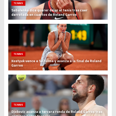
TENNIS
Sabalenka dice querer dejar el tenis tras caer
derrotada en cuartos de Roland Garros
TENNIS
Kostyuk vence a Svitolina y avanza a la final de Roland
Garros
TENNIS
Djokovic avanza a tercera ronda de Roland Garros tras
eliminar a otro francés