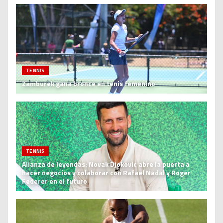
TENNIS
Zamburek gana bronce en tenis femenino
TENNIS
Alianza de leyendas: Novak Djokovic abre la puerta a
hacer negocios y colaborar con Rafael Nadal y Roger
Federer en el futuro