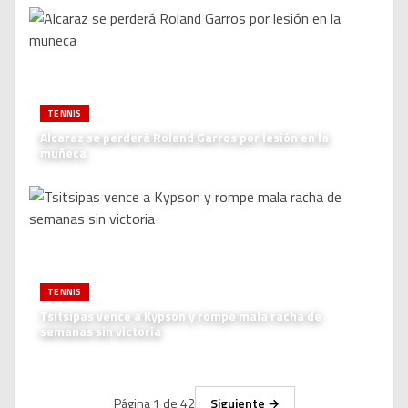
TENNIS
Alcaraz se perderá Roland Garros por lesión en la
muñeca
TENNIS
Tsitsipas vence a Kypson y rompe mala racha de
semanas sin victoria
Página
1
de
42
Siguiente →