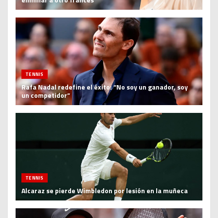
TENNIS
Rafa Nadal redefine el éxito: “No soy un ganador, soy
un competidor”
TENNIS
Alcaraz se pierde Wimbledon por lesión en la muñeca