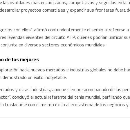
las rivalidades más encarnizadas, competitivas y seguidas en la hi
 desarrollar proyectos comerciales y expandir sus fronteras fuera d
ocios con ellos”, afirmó contundentemente el serbio al referirse a 
tres leyendas vivientes del circuito ATP, quienes podrían unificar s
a conjunta en diversos sectores económicos mundiales.
no de los mejores
loración hacia nuevos mercados e industrias globales no debe hacers
 demostrado un éxito inobjetable.
mercados y otras industrias, aunque siempre acompañado de las pe
tor”, concluyó el actual referente del tenis mundial, perfilando que 
ría trasladarse con el mismo éxito al ecosistema de los negocios y 