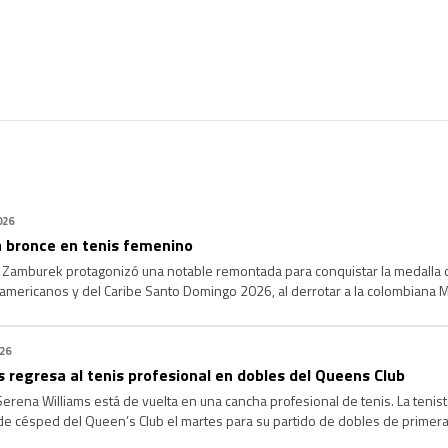
026
 bronce en tenis femenino
 Zamburek protagonizó una notable remontada para conquistar la medalla 
mericanos y del Caribe Santo Domingo 2026, al derrotar a la colombiana Mar
er el primer set, Zamburek apeló a la paciencia, el temple […]
026
 regresa al tenis profesional en dobles del Queens Club
ena Williams está de vuelta en una cancha profesional de tenis. La tenist
 de césped del Queen’s Club el martes para su partido de dobles de primera
. Este es […]