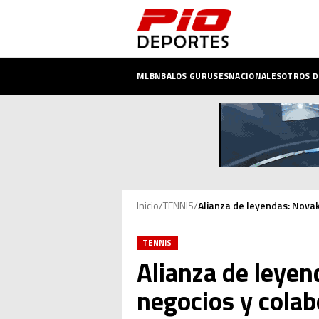
MLB
NBA
LOS GURUSES
NACIONALES
OTROS 
Inicio
/
TENNIS
/
Alianza de leyendas: Novak
TENNIS
Alianza de leyen
negocios y colab