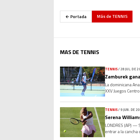
Más de
TENNIS
← Portada
MAS DE TENNIS
TENNIS
/
28 JUL. DE 2
Zamburek gana
La dominicana Ana
XXV Juegos Centroa
lugar. Luego de ced
TENNIS
/
9 JUN. DE 2
Serena Williams
LONDRES (AP) — Ser
entrar a la cancha
Mboko, de 19 años