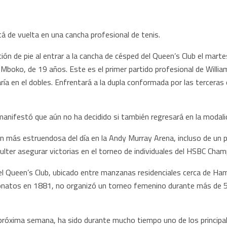
de vuelta en una cancha profesional de tenis.
ión de pie al entrar a la cancha de césped del Queen’s Club el mart
a Mboko, de 19 años. Este es el primer partido profesional de Willi
ía en el dobles. Enfrentará a la dupla conformada por las terceras 
anifestó que aún no ha decidido si también regresará en la modalid
ón más estruendosa del día en la Andy Murray Arena, incluso de un p
ter asegurar victorias en el torneo de individuales del HSBC Cham
n el Queen’s Club, ubicado entre manzanas residenciales cerca de Ha
onatos en 1881, no organizó un torneo femenino durante más de 50 
 próxima semana, ha sido durante mucho tiempo uno de los principa