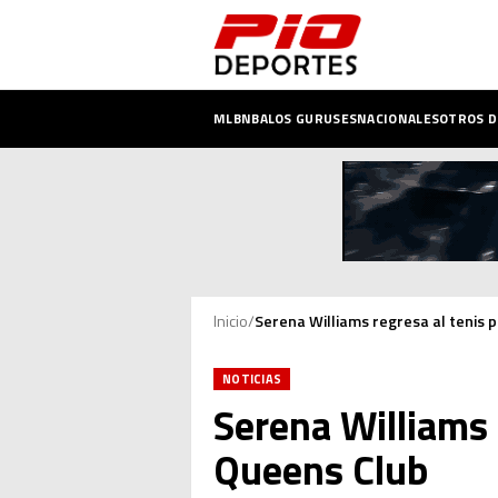
MLB
NBA
LOS GURUSES
NACIONALES
OTROS 
Inicio
/
Serena Williams regresa al tenis 
NOTICIAS
Serena Williams 
Queens Club