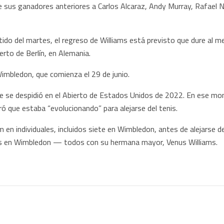
 sus ganadores anteriores a Carlos Alcaraz, Andy Murray, Rafael N
artido del martes, el regreso de Williams está previsto que dure a
rto de Berlín, en Alemania.
Wimbledon, que comienza el 29 de junio.
 se despidió en el Abierto de Estados Unidos de 2022. En ese mome
laró que estaba “evolucionando” para alejarse del tenis.
m en individuales, incluidos siete en Wimbledon, antes de alejarse 
eis en Wimbledon — todos con su hermana mayor, Venus Williams.