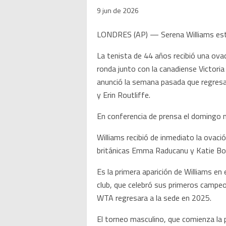
9 jun de 2026
LONDRES (AP) — Serena Williams está 
La tenista de 44 años recibió una ovac
ronda junto con la canadiense Victori
anunció la semana pasada que regresar
y Erin Routliffe.
En conferencia de prensa el domingo m
Williams recibió de inmediato la ovaci
británicas Emma Raducanu y Katie Boul
Es la primera aparición de Williams e
club, que celebró sus primeros campe
WTA regresara a la sede en 2025.
El torneo masculino, que comienza la