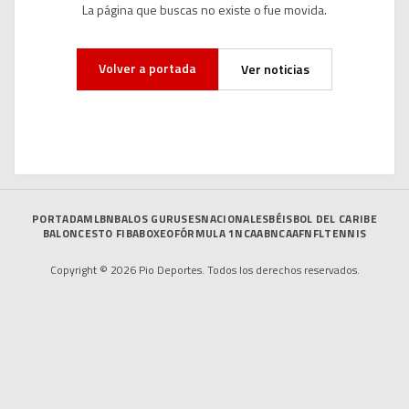
La página que buscas no existe o fue movida.
Volver a portada
Ver noticias
PORTADA
MLB
NBA
LOS GURUSES
NACIONALES
BÉISBOL DEL CARIBE
BALONCESTO FIBA
BOXEO
FÓRMULA 1
NCAAB
NCAAF
NFL
TENNIS
Copyright © 2026 Pio Deportes. Todos los derechos reservados.