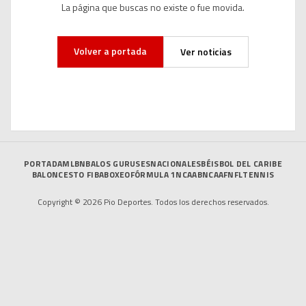
La página que buscas no existe o fue movida.
Volver a portada
Ver noticias
PORTADA
MLB
NBA
LOS GURUSES
NACIONALES
BÉISBOL DEL CARIBE
BALONCESTO FIBA
BOXEO
FÓRMULA 1
NCAAB
NCAAF
NFL
TENNIS
Copyright © 2026 Pio Deportes. Todos los derechos reservados.