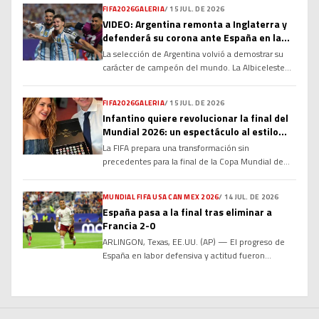
FIFA2026GALERIA
/
15 JUL. DE 2026
anotar a los 106 minutos el gol que le dio el
VIDEO: Argentina remonta a Inglaterra y
domingo a la Roja la victoria 1-0 ante […]
defenderá su corona ante España en la
gran final del Mundial 2026
La selección de Argentina volvió a demostrar su
carácter de campeón del mundo. La Albiceleste
remontó un complicado encuentro para derrotar
2-1 a Inglaterra y sellar su boleto a la gran final de
FIFA2026GALERIA
/
15 JUL. DE 2026
la Copa Mundial de la FIFA 2026, donde buscará
Infantino quiere revolucionar la final del
defender su título frente a una inspirada España el
Mundial 2026: un espectáculo al estilo
próximo domingo 19 de […]
Super Bowl con 30 minutos de descanso
La FIFA prepara una transformación sin
precedentes para la final de la Copa Mundial de
2026. El presidente del organismo, Gianni
Infantino, busca convertir el partido más
MUNDIAL FIFA USA CAN MEX 2026
/
14 JUL. DE 2026
importante del fútbol en un evento de
España pasa a la final tras eliminar a
entretenimiento global, inspirado en el
Francia 2-0
espectáculo del Super Bowl, con un entretiempo
ARLINGON, Texas, EE.UU. (AP) — El progreso de
extendido de hasta 30 minutos y un ambicioso
España en labor defensiva y actitud fueron
show […]
simplemente demasiado para el temible tridente
encabezado por Kylian Mbappé. Y le bastó a la
Roja para colarse en una final mundialista por
segunda vez en la historia. La selección española