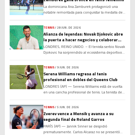
La dominicana Ana Zamburek protagonizó una
notable remontada para conquistar la medalla de
bronce en sencillos femeninos de los XXV Juegos
Centroamericanos y del Caribe Santo Domingo
TENNIS
/
28 JUN. DE 2026
2026, al derrotar a la colombiana María Torres, en
Alianza de leyendas: Novak Djokovic abre
la disputa por el tercer lugar. Luego de ceder el
la puerta a hacer negocios y colaborar
primer set, Zamburek apeló a la paciencia, el
con Rafael Nadal y Roger Federer en el
temple […]
LONDRES, REINO UNIDO. – El tenista serbio Novak
futuro
Djokovic ha sorprendido al ecosistema deportivo y
empresarial global al manifestar abiertamente su
total disposición para sentarse a negociar y
TENNIS
/
9 JUN. DE 2026
colaborar de manera conjunta con sus dos más
Serena Williams regresa al tenis
grandes rivales históricos en las canchas: el
profesional en dobles del Queens Club
español Rafael Nadal y el suizo Roger Federer.
LONDRES (AP) — Serena Williams está de vuelta
Aprovechando el anuncio formal […]
en una cancha profesional de tenis. La tenista de
44 años recibió una ovación de pie al entrar a la
cancha de césped del Queen’s Club el martes para
TENNIS
/
5 JUN. DE 2026
su partido de dobles de primera ronda junto con la
Zverev vence a Mensik y avanza a su
canadiense Victoria Mboko, de 19 años. Este es
segunda final de Roland Garros
[…]
PARÍS (AP) — Jannik Sinner se despidió
prematuramente. Carlos Alcaraz no se presentó