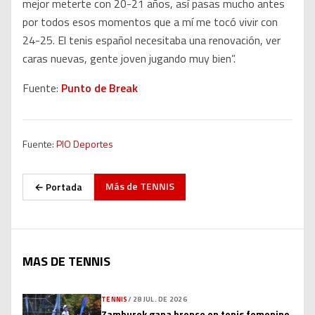
mejor meterte con 20-21 años, así pasas mucho antes
por todos esos momentos que a mí me tocó vivir con
24-25. El tenis español necesitaba una renovación, ver
caras nuevas, gente joven jugando muy bien”.
Fuente:
Punto de Break
Fuente:
PIO Deportes
Más de
TENNIS
← Portada
MAS DE TENNIS
TENNIS
/
28 JUL. DE 2026
Zamburek gana bronce en tenis femenino