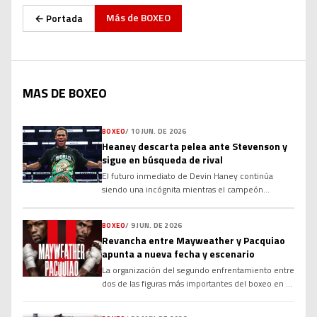
Más de
BOXEO
← Portada
MAS DE BOXEO
BOXEO
/
10 JUN. DE 2026
Heaney descarta pelea ante Stevenson y
sigue en búsqueda de rival
El futuro inmediato de Devin Haney continúa
siendo una incógnita mientras el campeón
mundial de la OMB busca rival para realizar la
primera defensa de su corona en el peso wélter.
BOXEO
/
9 JUN. DE 2026
Aunque varios nombres importantes han sido
Revancha entre Mayweather y Pacquiao
vinculados a su próximo combate, las
apunta a nueva fecha y escenario
negociaciones no han avanzado como esperaba su
equipo. Desde que conquistó el campeonato tras
La organización del segundo enfrentamiento entre
superar a Brian Norman Jr. por decisión en
dos de las figuras más importantes del boxeo en el
noviembre, Haney […]
siglo XXI experimentará cambios significativos en
su logística. El estatus de la revancha obligatoria