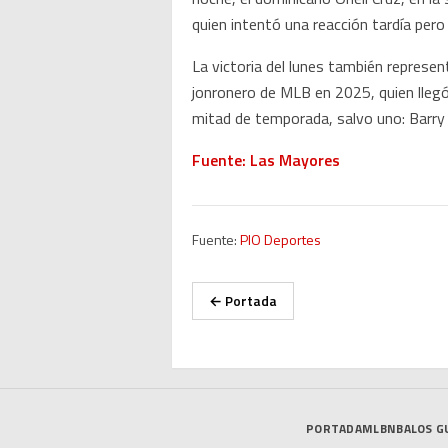
quien intentó una reacción tardía pero
La victoria del lunes también represent
jonronero de MLB en 2025, quien llegó 
mitad de temporada, salvo uno: Barr
Fuente: Las Mayores
Fuente:
PIO Deportes
← Portada
PORTADA
MLB
NBA
LOS G