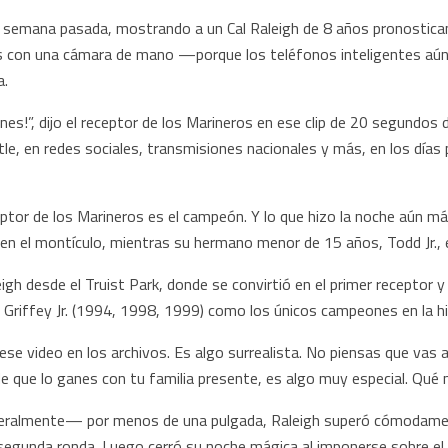
a semana pasada, mostrando a un Cal Raleigh de 8 años pronostican
s con una cámara de mano —porque los teléfonos inteligentes aún 
a.
nes!”, dijo el receptor de los Marineros en ese clip de 20 segundos
le, en redes sociales, transmisiones nacionales y más, en los días
ptor de los Marineros es el campeón. Y lo que hizo la noche aún má
n el montículo, mientras su hermano menor de 15 años, Todd Jr., e
leigh desde el Truist Park, donde se convirtió en el primer receptor 
 Griffey Jr. (1994, 1998, 1999) como los únicos campeones en la hi
ese video en los archivos. Es algo surrealista. No piensas que vas a
 de que lo ganes con tu familia presente, es algo muy especial. Qué 
teralmente— por menos de una pulgada, Raleigh superó cómodamente
a segunda ronda. Luego cerró su noche mágica al imponerse sobre e