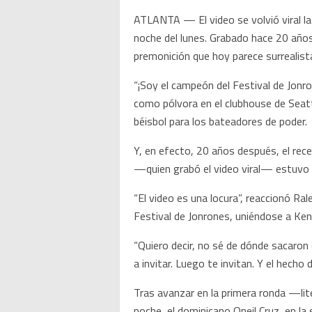
ATLANTA — El video se volvió viral l
noche del lunes. Grabado hace 20 año
premonición que hoy parece surrealist
“¡Soy el campeón del Festival de Jonro
como pólvora en el clubhouse de Seatt
béisbol para los bateadores de poder.
Y, en efecto, 20 años después, el rece
—quien grabó el video viral— estuvo e
“El video es una locura”, reaccionó Ra
Festival de Jonrones, uniéndose a Ken
“Quiero decir, no sé de dónde sacaron 
a invitar. Luego te invitan. Y el hecho
Tras avanzar en la primera ronda —li
noche, el dominicano Oneil Cruz, en l