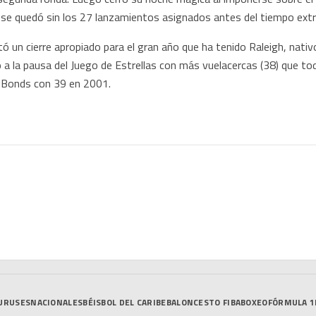
 se quedó sin los 27 lanzamientos asignados antes del tiempo extra
ó un cierre apropiado para el gran año que ha tenido Raleigh, nativo
a la pausa del Juego de Estrellas con más vuelacercas (38) que tod
y Bonds con 39 en 2001.
URUSES
NACIONALES
BÉISBOL DEL CARIBE
BALONCESTO FIBA
BOXEO
FÓRMULA 1