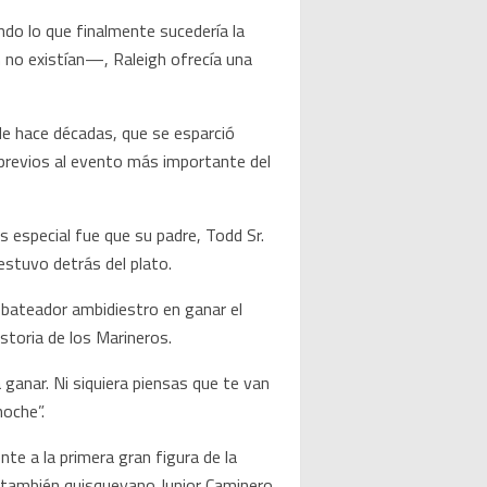
do lo que finalmente sucedería la
no existían—, Raleigh ofrecía una
 de hace décadas, que se esparció
 previos al evento más importante del
s especial fue que su padre, Todd Sr.
stuvo detrás del plato.
y bateador ambidiestro en ganar el
storia de los Marineros.
 ganar. Ni siquiera piensas que te van
noche”.
 a la primera gran figura de la
l también quisqueyano Junior Caminero,