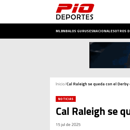
MLB
NBA
LOS GURUSES
NACIONALES
OTROS 
Inicio
/
Cal Raleigh se queda con el Derb
NOTICIAS
Cal Raleigh se q
15 jul de 2025