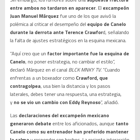
entre ambos no tardaron en aparecer
. El
excampeón
Juan Manuel Márquez
fue uno de los que avivó la
polémica al criticar el desempeño del
equipo de Canelo
durante la derrota ante Terence Crawfor
d, señalando
la falta de ajustes estratégicos en la esquina mexicana.
“Aquí creo que un
factor importante fue la esquina de
Canelo
, no poner estrategia, no cambiar el estilo”,
declaró Márquez en el canal
BLCK MNKY TV
. “Cuando
enfrentas a un boxeador como
Crawford, que
contragolpea
, usa bien la distancia y los pasos
laterales, debes tener una respuesta, una estrategia,
y
no se vio un cambio con Eddy Reynoso
”, añadió.
Las
declaraciones del excampeón mexicano
generaron debate
entre los aficionados, aunque
tanto
Canelo como su entrenador han preferido mantener
la calma
y responder con hechos. La reciente interacción