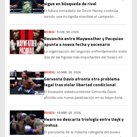
sigue en búsqueda de rival
El futuro inmediato de Devin Haney continúa
siendo una incógnita mientras el campeón
mundial de la OMB busca rival para realizar la
primera defensa de su corona en el peso wélter.
BOXEO
/
9 JUN. DE 2026
Aunque varios nombres importantes han sido
Revancha entre Mayweather y Pacquiao
vinculados a su próximo combate, las
apunta a nueva fecha y escenario
negociaciones no han avanzado como esperaba su
equipo. Desde que conquistó el campeonato tras
La organización del segundo enfrentamiento entre
superar a Brian Norman Jr. por decisión en
dos de las figuras más importantes del boxeo en el
noviembre, Haney […]
siglo XXI experimentará cambios significativos en
su logística. El estatus de la revancha obligatoria
BOXEO
/
30 MAY. DE 2026
entre Floyd Mayweather y Manny Pacquiao apunta
Gervonta Davis afronta otro problema
hacia una fecha y un escenario diferentes a los
legal tras violar libertad condicional
planeados en el circuito de boxeo internacional. El
El boxeador estadounidense Gervonta Davis
anuncio del regreso al boxeo profesional por parte
afronta una nueva paralización en su trayectoria
del estadounidense reactivó una […]
profesional debido a situaciones vinculadas con el
sistema judicial de su país. Las autoridades
BOXEO
/
18 MAY. DE 2026
correspondientes del estado de Maryland
Hearn no descarta triología entre Usyk y
determinaron la emisión de una orden de
Joshua
detención enfocada en el deportista por faltas a
El panorama de la máxima categoría del boxeo
las normas de conducta. La resolución de captura