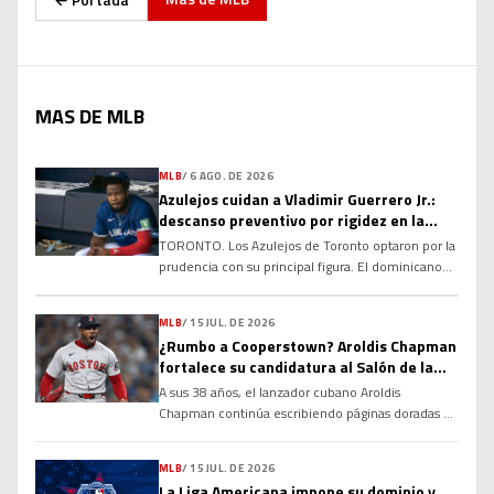
MAS DE MLB
MLB
/
6 AGO. DE 2026
Azulejos cuidan a Vladimir Guerrero Jr.:
descanso preventivo por rigidez en la
corva
TORONTO. Los Azulejos de Toronto optaron por la
prudencia con su principal figura. El dominicano
Vladimir Guerrero Jr. no fue incluido en la
alineación para el compromiso del club debido a
MLB
/
15 JUL. DE 2026
una rigidez en el tendón de la corva, una decisión
¿Rumbo a Cooperstown? Aroldis Chapman
tomada con el objetivo de evitar que la molestia
fortalece su candidatura al Salón de la
se agrave y garantizar su […]
Fama
A sus 38 años, el lanzador cubano Aroldis
Chapman continúa escribiendo páginas doradas en
la historia de las Grandes Ligas y alimentando un
debate que cobra cada vez más fuerza: ¿tiene
MLB
/
15 JUL. DE 2026
méritos suficientes para ingresar al Salón de la
La Liga Americana impone su dominio y