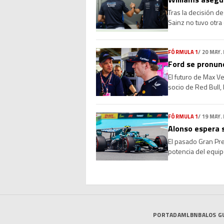
Tras la decisión d
Sainz no tuvo otra 
los cuatro grandes
FÓRMULA 1
/
20 MAY.
Ford se pronun
El futuro de Max V
socio de Red Bull,
sobre la marcha d
FÓRMULA 1
/
19 MAY.
Alonso espera 
El pasado Gran Pr
potencia del equip
problema de vibrac
PORTADA
MLB
NBA
LOS G