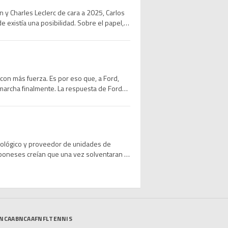
 y Charles Leclerc de cara a 2025, Carlos
e existía una posibilidad. Sobre el papel,
on más fuerza. Es por eso que, a Ford,
 marcha finalmente. La respuesta de Ford
cnológico y proveedor de unidades de
aponeses creían que una vez solventaran el
NCAAB
NCAAF
NFL
TENNIS