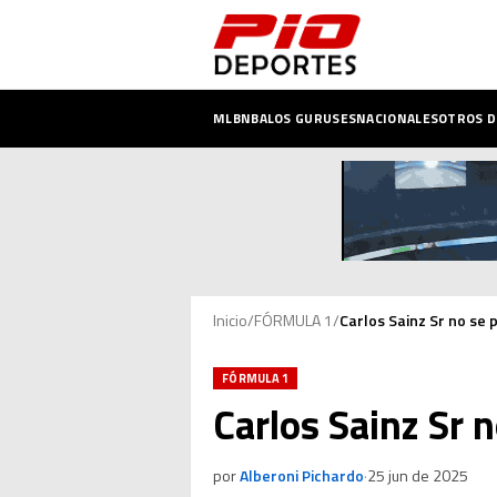
MLB
NBA
LOS GURUSES
NACIONALES
OTROS 
Inicio
/
FÓRMULA 1
/
Carlos Sainz Sr no se p
FÓRMULA 1
Carlos Sainz Sr n
por
Alberoni Pichardo
·
25 jun de 2025