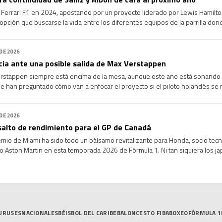
e Ferrari F1 en 2024, apostando por un proyecto liderado por Lewis Hamilton
opción que buscarse la vida entre los diferentes equipos de la parrilla dond
 ya tenían sus vacantes cubiertas, […]
 DE 2026
cia ante una posible salida de Max Verstappen
erstappen siempre está encima de la mesa, aunque este año está sonando c
 le han preguntado cómo van a enfocar el proyecto si el piloto holandés se
e Max Verstappen […]
 DE 2026
salto de rendimiento para el GP de Canadá
emio de Miami ha sido todo un bálsamo revitalizante para Honda, socio te
o Aston Martin en esta temporada 2026 de Fórmula 1. Ni tan siquiera los j
iones con el que nació la unidad de potencia, […]
URUSES
NACIONALES
BÉISBOL DEL CARIBE
BALONCESTO FIBA
BOXEO
FÓRMULA 1