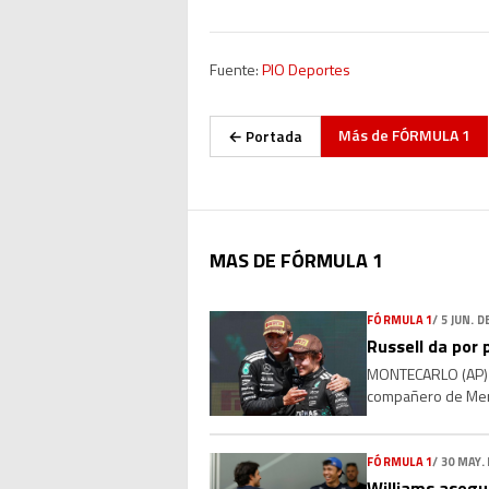
Fuente:
PIO Deportes
Más de
FÓRMULA 1
← Portada
MAS DE FÓRMULA 1
FÓRMULA 1
/
5 JUN. D
Russell da por p
MONTECARLO (AP) — 
compañero de Merc
años, ha ganado cu
FÓRMULA 1
/
30 MAY.
Williams asegur