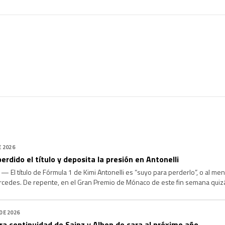
E 2026
erdido el título y deposita la presión en Antonelli
El título de Fórmula 1 de Kimi Antonelli es “suyo para perderlo”, o al me
edes. De repente, en el Gran Premio de Mónaco de este fin semana quizá
atro carreras seguidas para abrir una enorme ventaja de […]
 DE 2026
a continuidad de Sainz y Albon de cara al próximo año