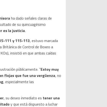
hisora
ha dado señales claras de
esultado de su quincuagésimo
 es la justicia
.
15-111 y 115-113
, estuvo marcada
nta Británica de Control de Boxeo a
3 KOs), insistió en que ambas caídas
ustración públicamente. “
Estoy muy
an flojas que fue una vergüenza
, no
ng
, especialmente las
er
, su deseo inmediato es
tener una
ultado
y que está dispuesto a luchar