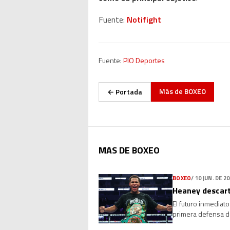
Fuente:
Notifight
Fuente:
PIO Deportes
Más de
BOXEO
← Portada
MAS DE BOXEO
BOXEO
/
10 JUN. DE 2
Heaney descart
El futuro inmediat
primera defensa d
negociaciones no 