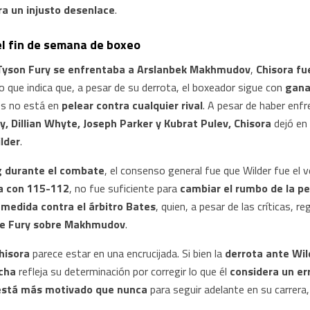
ra un injusto desenlace
.
el fin de semana de boxeo
Tyson Fury se enfrentaba a Arslanbek Makhmudov
,
Chisora fu
 lo que indica que, a pesar de su derrota, el boxeador sigue con
gana
rés no está en
pelear contra cualquier rival
. A pesar de haber enf
 Dillian Whyte, Joseph Parker y Kubrat Pulev, Chisora
dejó en 
lder
.
ng durante el combate
, el consenso general fue que Wilder fue el 
ra con 115-112
, no fue suficiente para
cambiar el rumbo de la pe
a
medida contra el árbitro Bates
, quien, a pesar de las críticas, r
a de Fury sobre Makhmudov
.
hisora
parece estar en una encrucijada. Si bien la
derrota ante Wil
cha
refleja su determinación por corregir lo que él
considera un er
está más motivado que nunca
para seguir adelante en su carrera