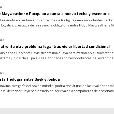
mbre, Haney […]
26
 Mayweather y Pacquiao apunta a nueva fecha y escenario
l segundo enfrentamiento entre dos de las figuras más importantes del bo
su logística. El estatus de la revancha obligatoria entre Floyd Mayweather y
es a los planeados en el circuito de boxeo internacional. El anuncio del reg
activó una […]
026
afronta otro problema legal tras violar libertad condicional
unidense Gervonta Davis afronta una nueva paralización en su trayectoria 
sistema judicial de su país. Las autoridades correspondientes del estado 
 enfocada en el deportista por faltas a las normas de conducta. La resolució
miembro […]
026
ta triología entre Usyk y Joshua
máxima categoría del boxeo mundial podría revivir una de las rivalidades m
a y Oleksandr Usyk han pasado de ser rivales a compañeros de entrenamie
una tercera pelea entre ambos colosos. El director de Matchroom Boxing ase