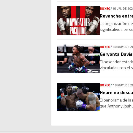
decisión en novie
BOXEO
/
9 JUN. DE 20
Revancha entre
La organización de
significativos en 
escenario diferent
estadounidense re
BOXEO
/
30 MAY. DE 2
Gervonta Davis 
El boxeador estado
vinculadas con el 
orden de detención
Althea M. Handy, 
BOXEO
/
18 MAY. DE 2
Hearn no descar
El panorama de la 
que Anthony Joshu
Hearn no descarta 