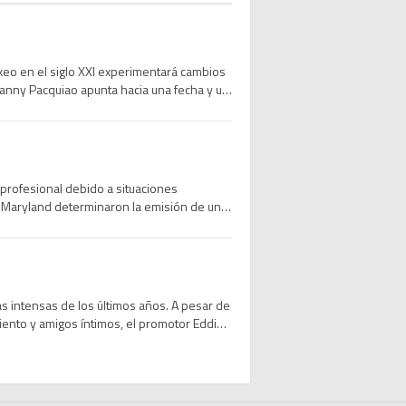
xeo en el siglo XXI experimentará cambios
 Manny Pacquiao apunta hacia una fecha y un
reso al boxeo profesional por parte del
profesional debido a situaciones
de Maryland determinaron la emisión de una
n de captura fue suscrita por la jueza
ás intensas de los últimos años. A pesar de
nto y amigos íntimos, el promotor Eddie
guró que el objetivo prioritario del […]