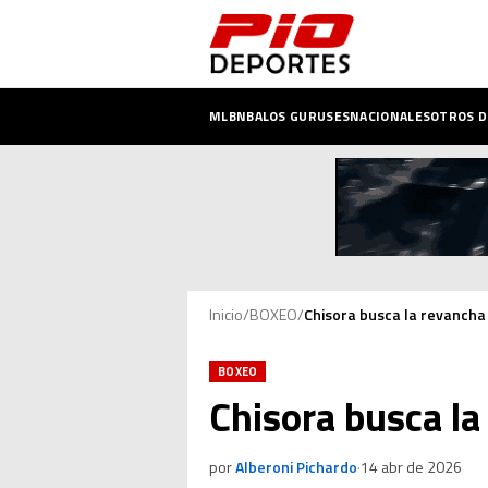
MLB
NBA
LOS GURUSES
NACIONALES
OTROS 
Inicio
/
BOXEO
/
Chisora busca la revancha 
BOXEO
Chisora busca la 
por
Alberoni Pichardo
·
14 abr de 2026