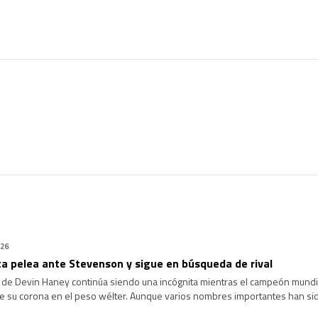
026
a pelea ante Stevenson y sigue en búsqueda de rival
o de Devin Haney continúa siendo una incógnita mientras el campeón mundial
e su corona en el peso wélter. Aunque varios nombres importantes han sid
han avanzado como esperaba su equipo. Desde que conquistó el campeonato