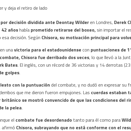
 por decisión dividida ante Deontay Wilder
en Londres,
Derek C
 42 años
había
prometido retirarse del boxeo,
sin importar el r
 esa decisión. Según
Chisora, su motivación principal para volver
 en una
victoria para el estadounidense
con
puntuaciones de 1
 combate, Chisora fue derribado dos veces
, lo que llevó a la Ju
rk Bates
. El inglés, con un récord de 36 victorias y 14 derrotas (2
de golpes
.
lesto con la puntuación
del combate, y no dudó en expresar su fr
 derribos que me dieron fueron empujones. Las
cuerdas estaban t
 británico se mostró convencido de que las condiciones del ri
de la pelea
.
aunque el
combate fue desordenado
tanto para él como para
Wild
“, afirmó
Chisora, subrayando que no está conforme con el res