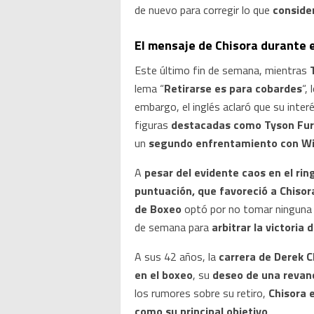
de nuevo para corregir lo que
conside
El mensaje de Chisora durante 
Este último fin de semana, mientras
lema “
Retirarse es para cobardes
“,
embargo, el inglés aclaró que su inte
figuras
destacadas como Tyson Fury,
un
segundo
enfrentamiento con Wi
A
pesar del evidente caos en el ri
puntuación, que favoreció a Chiso
de Boxeo
optó por no tomar ningun
de semana para
arbitrar la victori
A sus 42 años, la
carrera de Derek C
en el boxeo
, su
deseo de una revan
los rumores sobre su retiro,
Chisora 
como su principal objetivo
.