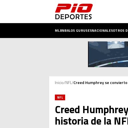
MLB
NBA
LOS GURUSES
NACIONALES
OTROS 
Inicio
/
NFL
/
Creed Humphrey se convierto e
NFL
Creed Humphrey s
historia de la NF