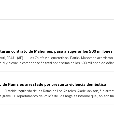
cturan contrato de Mahomes, pasa a superar los 500 millones 
uri, EE.UU. (AP) — Los Chiefs y el quarterback Patrick Mahomes acordaron 
tual y elevar la compensación total por encima de los 500 millones de dóla
ona familiarizada con los términos. La fuente habló con la […]
do de Rams es arrestado por presunta violencia doméstica
 El tackle izquierdo de los Rams de Los Ángeles, Alaric Jackson, fue arre
a grave. El Departamento de Policía de Los Ángeles informó que Jackson f
 en el vecindario de West Hills, en […]