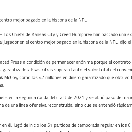
 Los Chiefs de Kansas City y Creed Humphrey han pactado una ext
al jugador en el centro mejor pagado en la historia de la NFL, dijo e
ated Press a condición de permanecer anónima porque el contrato n
 garantizados. Esas cifras superan tanto el valor total del conven
Erik McCoy, como los 42 millones en dinero garantizado que obtuv
ns.
efs en la segunda ronda del draft de 2021 y se abrió paso de manera
na de una línea ofensiva reconstruida, sino que se entendió rápida
n él. Jugó de inicio los 51 partidos de temporada regular en los ú