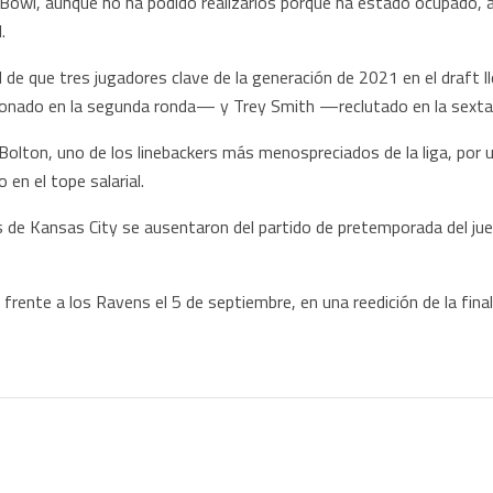
 Bowl, aunque no ha podido realizarlos porque ha estado ocupado, 
.
 de que tres jugadores clave de la generación de 2021 en el draft l
onado en la segunda ronda— y Trey Smith —reclutado en la sexta
olton, uno de los linebackers más menospreciados de la liga, por u
o en el tope salarial.
s de Kansas City se ausentaron del partido de pretemporada del jue
frente a los Ravens el 5 de septiembre, en una reedición de la fina