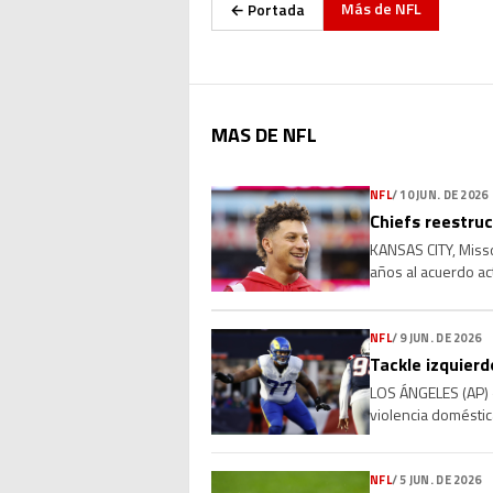
Más de
NFL
← Portada
MAS DE NFL
NFL
/
10 JUN. DE 2026
Chiefs reestru
KANSAS CITY, Misso
años al acuerdo ac
miércoles una pers
NFL
/
9 JUN. DE 2026
Tackle izquier
LOS ÁNGELES (AP) —
violencia doméstic
acudieran a su casa
NFL
/
5 JUN. DE 2026