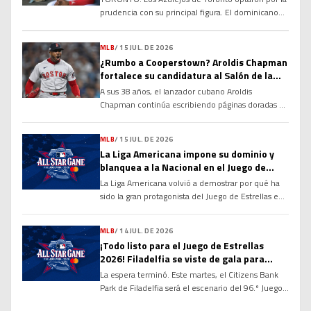
prudencia con su principal figura. El dominicano
Vladimir Guerrero Jr. no fue incluido en la
alineación para el compromiso del club debido a
MLB
/
15 JUL. DE 2026
una rigidez en el tendón de la corva, una decisión
¿Rumbo a Cooperstown? Aroldis Chapman
tomada con el objetivo de evitar que la molestia
fortalece su candidatura al Salón de la
se agrave y garantizar su […]
Fama
A sus 38 años, el lanzador cubano Aroldis
Chapman continúa escribiendo páginas doradas en
la historia de las Grandes Ligas y alimentando un
debate que cobra cada vez más fuerza: ¿tiene
MLB
/
15 JUL. DE 2026
méritos suficientes para ingresar al Salón de la
La Liga Americana impone su dominio y
Fama de Cooperstown? Sus números, su
blanquea a la Nacional en el Juego de
longevidad y el dominio que ha ejercido durante
Estrellas 2026
La Liga Americana volvió a demostrar por qué ha
más de […]
sido la gran protagonista del Juego de Estrellas en
las últimas décadas. Con una ofensiva explosiva
desde la primera entrada y un cuerpo de
MLB
/
14 JUL. DE 2026
lanzadores prácticamente imbatible, el Joven
¡Todo listo para el Juego de Estrellas
Circuito derrotó por marcador de 4-0 a la Liga
2026! Filadelfia se viste de gala para
Nacional en la edición 96 del Clásico de […]
recibir a las mayores figuras de la MLB
La espera terminó. Este martes, el Citizens Bank
Park de Filadelfia será el escenario del 96.º Juego
de Estrellas de las Grandes Ligas, donde los