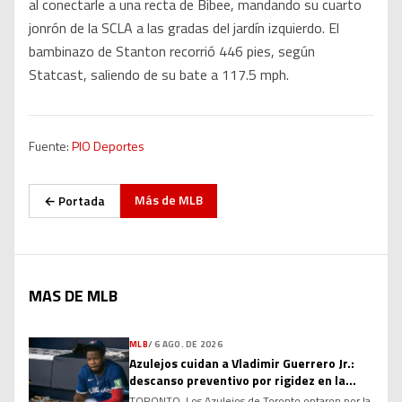
al conectarle a una recta de Bibee, mandando su cuarto
jonrón de la SCLA a las gradas del jardín izquierdo. El
bambinazo de Stanton recorrió 446 pies, según
Statcast, saliendo de su bate a 117.5 mph.
Fuente:
PIO Deportes
Más de
MLB
← Portada
MAS DE MLB
MLB
/
6 AGO. DE 2026
Azulejos cuidan a Vladimir Guerrero Jr.:
descanso preventivo por rigidez en la
corva
TORONTO. Los Azulejos de Toronto optaron por la