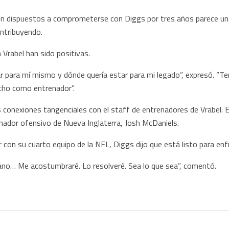
ron dispuestos a comprometerse con Diggs por tres años parece u
ntribuyendo.
n Vrabel han sido positivas.
r para mí mismo y dónde quería estar para mi legado”, expresó. “T
cho como entrenador”.
conexiones tangenciales con el staff de entrenadores de Vrabel. E
nador ofensivo de Nueva Inglaterra, Josh McDaniels.
 con su cuarto equipo de la NFL, Diggs dijo que está listo para enf
cano… Me acostumbraré. Lo resolveré. Sea lo que sea”, comentó.