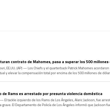
cturan contrato de Mahomes, pasa a superar los 500 millones 
uri, EE.UU. (AP) — Los Chiefs y el quarterback Patrick Mahomes acordaron 
tual y elevar la compensación total por encima de los 500 millones de dóla
ona familiarizada con los términos. La fuente habló con la […]
do de Rams es arrestado por presunta violencia doméstica
 El tackle izquierdo de los Rams de Los Ángeles, Alaric Jackson, fue arre
a grave. El Departamento de Policía de Los Ángeles informó que Jackson f
 en el vecindario de West Hills, en […]