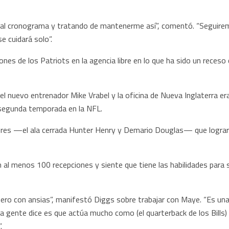
al cronograma y tratando de mantenerme así”, comentó. “Seguir
e cuidará solo”.
nes de los Patriots en la agencia libre en lo que ha sido un reces
 el nuevo entrenador Mike Vrabel y la oficina de Nueva Inglaterra er
 segunda temporada en la NFL.
dores —el ala cerrada Hunter Henry y Demario Douglas— que logra
al menos 100 recepciones y siente que tiene las habilidades para 
ro con ansias”, manifestó Diggs sobre trabajar con Maye. “Es una
la gente dice es que actúa mucho como (el quarterback de los Bills) J
.