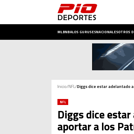
MLB
NBA
LOS GURUSES
NACIONALES
OTROS 
Inicio
/
NFL
/
Diggs dice estar adelantado a 
NFL
Diggs dice estar 
aportar a los Pat