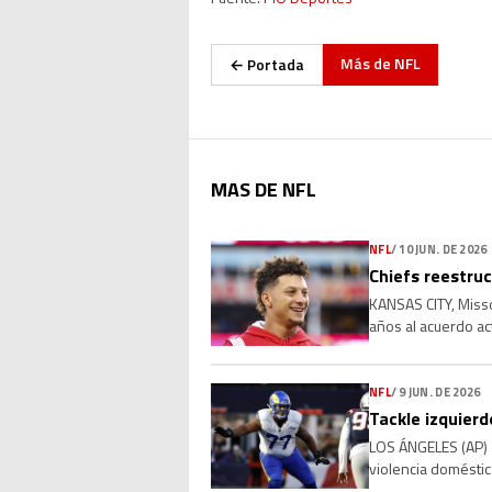
Más de
NFL
← Portada
MAS DE NFL
NFL
/
10 JUN. DE 2026
Chiefs reestru
KANSAS CITY, Misso
años al acuerdo ac
miércoles una pers
NFL
/
9 JUN. DE 2026
Tackle izquier
LOS ÁNGELES (AP) —
violencia doméstic
acudieran a su casa