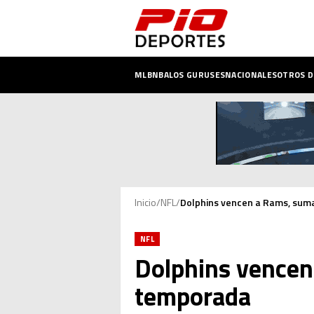
MLB
NBA
LOS GURUSES
NACIONALES
OTROS 
Inicio
/
NFL
/
Dolphins vencen a Rams, suma
NFL
Dolphins vencen 
temporada