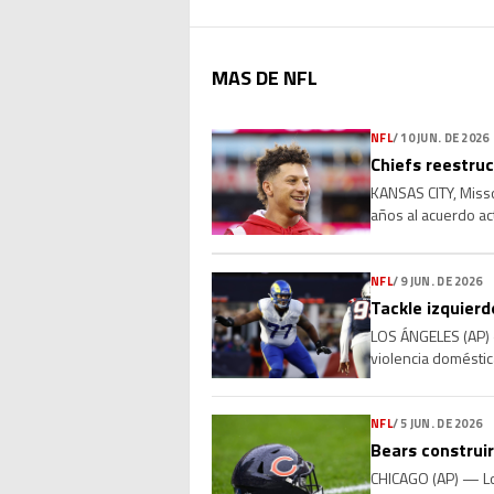
MAS DE NFL
NFL
/
10 JUN. DE 2026
Chiefs reestru
KANSAS CITY, Misso
años al acuerdo ac
miércoles una pers
NFL
/
9 JUN. DE 2026
Tackle izquier
LOS ÁNGELES (AP) —
violencia doméstic
acudieran a su casa
NFL
/
5 JUN. DE 2026
Bears construi
CHICAGO (AP) — Lo