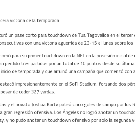
ró un pase corto para touchdown de Tua Tagovailoa en el tercer c
onsecutivas con una victoria aguerrida de 23-15 el lunes sobre lo
rrió para su primer touchdown en la NFL en la posesión inicial de u
ían perdido tres partidos por un total de 10 puntos desde su última
l inicio de temporada y que arruinó una campaña que comenzó con a
 destacó impresionantemente en el SoFi Stadium, forzando dos pér
 pesar de ceder 327 yardas.
s y el novato Joshua Karty pateó cinco goles de campo por los R
a gran regresión ofensiva. Los Ángeles no logró anotar un touchd
y, y no pudo anotar un touchdown ofensivo por solo la segunda v