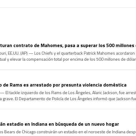
cturan contrato de Mahomes, pasa a superar los 500 millones 
uri, EE.UU. (AP) — Los Chiefs y el quarterback Patrick Mahomes acordaron 
tual y elevar la compensación total por encima de los 500 millones de dóla
ona familiarizada con los términos. La fuente habló con la […]
do de Rams es arrestado por presunta violencia doméstica
 El tackle izquierdo de los Rams de Los Ángeles, Alaric Jackson, fue arre
a grave. El Departamento de Policía de Los Ángeles informó que Jackson f
 en el vecindario de West Hills, en […]
rán estadio en Indiana en búsqueda de un nuevo hogar
s Bears de Chicago construirán un estadio en el noroeste de Indiana des