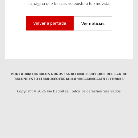
La página que buscas no existe o fue movida.
Volver a portada
Ver noticias
PORTADA
MLB
NBA
LOS GURUSES
NACIONALES
BÉISBOL DEL CARIBE
BALONCESTO FIBA
BOXEO
FÓRMULA 1
NCAAB
NCAAF
NFL
TENNIS
Copyright © 2026 Pio Deportes. Todos los derechos reservados.