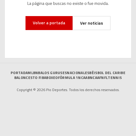
La página que buscas no existe o fue movida.
Volver a portada
Ver noticias
PORTADA
MLB
NBA
LOS GURUSES
NACIONALES
BÉISBOL DEL CARIBE
BALONCESTO FIBA
BOXEO
FÓRMULA 1
NCAAB
NCAAF
NFL
TENNIS
Copyright © 2026 Pio Deportes. Todos los derechos reservados.