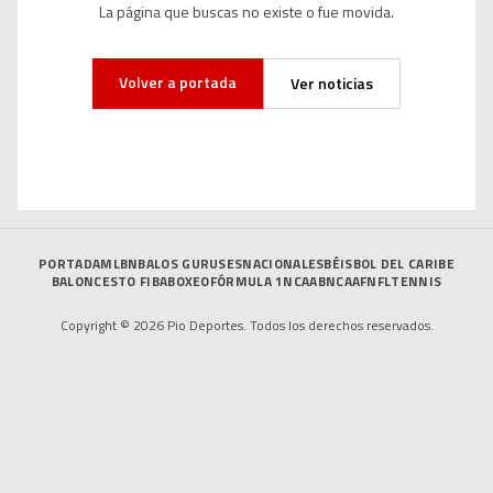
La página que buscas no existe o fue movida.
Volver a portada
Ver noticias
PORTADA
MLB
NBA
LOS GURUSES
NACIONALES
BÉISBOL DEL CARIBE
BALONCESTO FIBA
BOXEO
FÓRMULA 1
NCAAB
NCAAF
NFL
TENNIS
Copyright © 2026 Pio Deportes. Todos los derechos reservados.