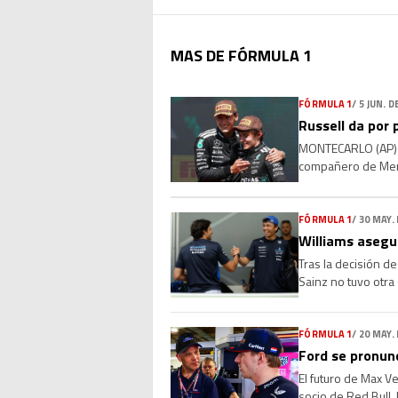
MAS DE FÓRMULA 1
FÓRMULA 1
/
5 JUN. D
Russell da por p
MONTECARLO (AP) — 
compañero de Merc
años, ha ganado cu
FÓRMULA 1
/
30 MAY.
Williams asegur
Tras la decisión d
Sainz no tuvo otra 
los cuatro grandes
FÓRMULA 1
/
20 MAY.
Ford se pronun
El futuro de Max V
socio de Red Bull,