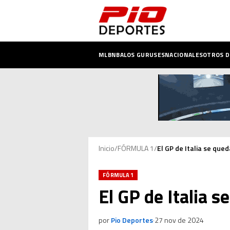
MLB
NBA
LOS GURUSES
NACIONALES
OTROS 
Inicio
/
FÓRMULA 1
/
El GP de Italia se qu
FÓRMULA 1
El GP de Italia 
por
Pio Deportes
·
27 nov de 2024