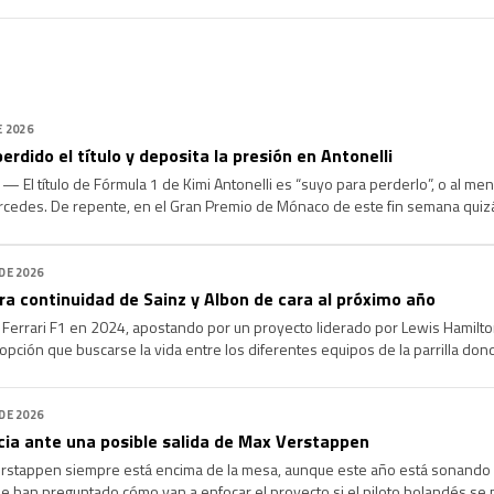
E 2026
erdido el título y deposita la presión en Antonelli
El título de Fórmula 1 de Kimi Antonelli es “suyo para perderlo”, o al me
edes. De repente, en el Gran Premio de Mónaco de este fin semana quizá
atro carreras seguidas para abrir una enorme ventaja de […]
 DE 2026
a continuidad de Sainz y Albon de cara al próximo año
e Ferrari F1 en 2024, apostando por un proyecto liderado por Lewis Hamilton
opción que buscarse la vida entre los diferentes equipos de la parrilla dond
 ya tenían sus vacantes cubiertas, […]
 DE 2026
cia ante una posible salida de Max Verstappen
erstappen siempre está encima de la mesa, aunque este año está sonando c
 le han preguntado cómo van a enfocar el proyecto si el piloto holandés se