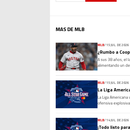
MAS DE MLB
MLB
/
15 JUL. DE 2026
¿Rumbo a Coope
A sus 38 años, el 
alimentando un deb
Sus números, su l
MLB
/
15 JUL. DE 2026
La Liga America
La Liga Americana 
ofensiva explosiva
de 4-0 a la Liga Na
MLB
/
14 JUL. DE 2026
¡Todo listo para