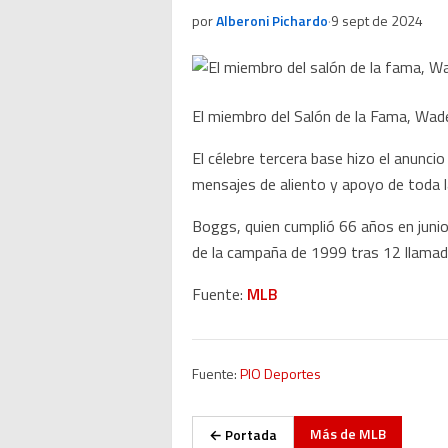
por
Alberoni Pichardo
·
9 sept de 2024
El miembro del Salón de la Fama, Wad
El célebre tercera base hizo el anunci
mensajes de aliento y apoyo de toda l
Boggs, quien cumplió 66 años en juni
de la campaña de 1999 tras 12 llamado
Fuente:
MLB
Fuente:
PIO Deportes
Más de
MLB
← Portada