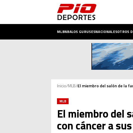
MLB
NBA
LOS GURUSES
NACIONALES
OTROS 
Inicio
/
MLB
/
El miembro del salón de la f
MLB
El miembro del s
con cáncer a sus