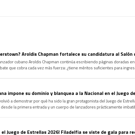
rstown? Aroldis Chapman fortalece su candidatura al Salón 
lanzador cubano Aroldis Chapman continúa escribiendo páginas doradas en l
ate que cobra cada vez más fuerza: ¿tiene méritos suficientes para ingre
ongevidad y el dominio que ha ejercido durante más de […]
na impone su dominio y blanquea a la Nacional en el Juego de
volvió a demostrar por qué ha sido la gran protagonista del Juego de Estrel
 desde la primera entrada y un cuerpo de lanzadores prácticamente imbatib
cional en la edición 96 del Clásico de […]
 el Juego de Estrellas 2026! Filadelfia se viste de gala para re