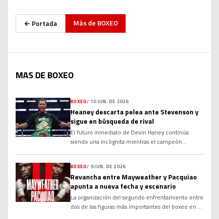
Más de
BOXEO
← Portada
MAS DE BOXEO
BOXEO
/
10 JUN. DE 2026
Heaney descarta pelea ante Stevenson y
sigue en búsqueda de rival
El futuro inmediato de Devin Haney continúa
siendo una incógnita mientras el campeón
mundial de la OMB busca rival para realizar la
primera defensa de su corona en el peso wélter.
BOXEO
/
9 JUN. DE 2026
Aunque varios nombres importantes han sido
Revancha entre Mayweather y Pacquiao
vinculados a su próximo combate, las
apunta a nueva fecha y escenario
negociaciones no han avanzado como esperaba su
equipo. Desde que conquistó el campeonato tras
La organización del segundo enfrentamiento entre
superar a Brian Norman Jr. por decisión en
dos de las figuras más importantes del boxeo en el
noviembre, Haney […]
siglo XXI experimentará cambios significativos en