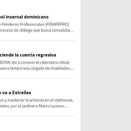
bol invernal dominicano
 de Peloteros Profesionales (FENAPEPRO)
 proceso de diálogo que busca consolidar
 las […]
nciende la cuenta regresiva
DOM) dio a conocer el calendario oficial
nueva temporada cargada de rivalidades,
uirá el 22 […]
 va a Estrellas
vo y mantener la armonía en el clubhouse,
tales, por el jardinero Marco Luciano.
…]