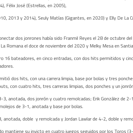
), Félix José (Estrellas, en 2005),
10, 2013 y 2014), Seuly Matías (Gigantes, en 2020) y Elly De La Cru
onectar dos jonrones había sido Franmil Reyes el 28 de octubre del
 en La Romana el doce de noviembre del 2020 y Melky Mesa en Santi
ro 16 bateadores, en cinco entradas, con dos hits permitidos y cin
eadores.
itió dos hits, con una carrera limpia, base por bolas y tres ponche
uts, con cuatro hits, tres carreras limpias, dos ponches y un jonró
3-3, anotada, dos jonrón y cuatro remolcadas; Erik González de 2-
molejos de 3-1, anotada y base por bolas.
-3, anotada, doble y remolcada y Jordan Lawlar de 4-2, doble y rem
 mantiene su invicto en cuatro juegos seguidos por los Toros (3-2)