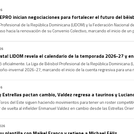
26
PRO inician negociaciones para fortalecer el futuro del béis
 Profesional de la República Dominicana (LIDOM) y la Federación Nacional
aso hacia la renovación de su Convenio Colectivo, marcando el inicio de un
rales y fortalecer la estructura del béisbol profesional dominicano de cara a
26
 vista! LIDOM revela el calendario de la temporada 2026-27 y e
oficialmente. La Liga de Béisbol Profesional de la República Dominicana (LI
ño-invernal 2026-27, marcando el inicio de la cuenta regresiva para una 
s expectativas. La serie regular arrancará el próximo 16 de octubre y concl
26
y Estrellas pactan cambio, Valdez regresa a taurinos y Luciano
oros del Este siguen haciendo movimientos para tener un roster competiti
 de vuelta al infielder Enmanuel Valdez en cambio desde las Estrellas Orien
do por los Toros en la ronda tres del Draft de Novatos del 2021, viene de [
026
su plantilla con Maikel Franco y retiene a Michael Féliz