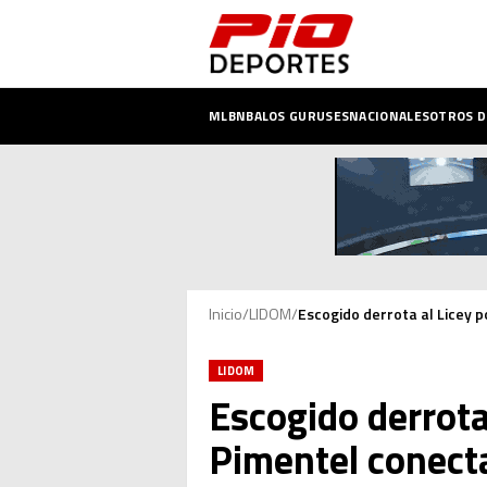
MLB
NBA
LOS GURUSES
NACIONALES
OTROS 
Inicio
/
LIDOM
/
Escogido derrota al Licey 
LIDOM
Escogido derrota
Pimentel conecta