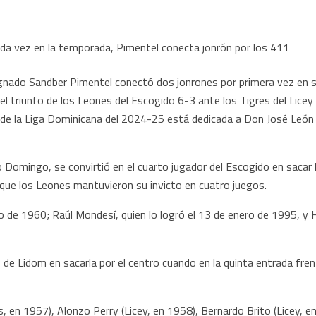
nado Sandber Pimentel conectó dos jonrones por primera vez en su 
el triunfo de los Leones del Escogido 6-3 ante los Tigres del Licey
de la Liga Dominicana del 2024-25 está dedicada a Don José León 
Domingo, se convirtió en el cuarto jugador del Escogido en sacar l
que los Leones mantuvieron su invicto en cuatro juegos.
o de 1960; Raúl Mondesí, quien lo logró el 13 de enero de 1995, y H
 de Lidom en sacarla por el centro cuando en la quinta entrada fre
s, en 1957), Alonzo Perry (Licey, en 1958), Bernardo Brito (Licey, en