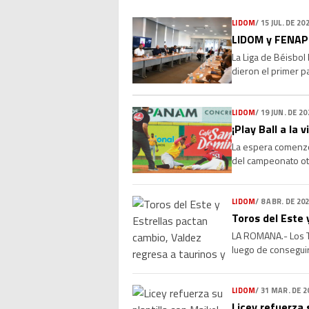
LIDOM
/
15 JUL. DE 20
LIDOM y FENAPE
La Liga de Béisbol
dieron el primer p
las relaciones labo
LIDOM
/
19 JUN. DE 20
¡Play Ball a la
La espera comenzó 
del campeonato oto
emociones y grande
LIDOM
/
8 ABR. DE 20
Toros del Este 
LA ROMANA.- Los T
luego de conseguir
Valdez, selecciona
LIDOM
/
31 MAR. DE 2
Licey refuerza 