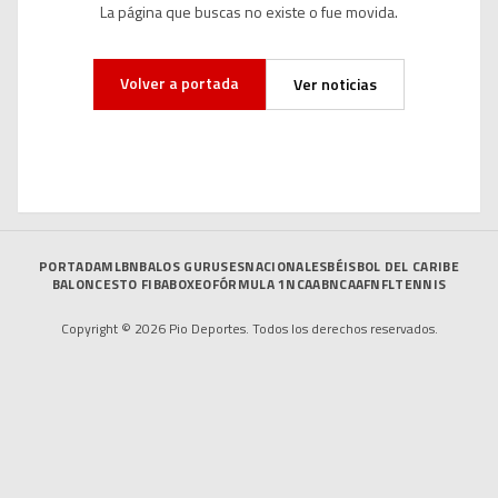
La página que buscas no existe o fue movida.
Volver a portada
Ver noticias
PORTADA
MLB
NBA
LOS GURUSES
NACIONALES
BÉISBOL DEL CARIBE
BALONCESTO FIBA
BOXEO
FÓRMULA 1
NCAAB
NCAAF
NFL
TENNIS
Copyright © 2026 Pio Deportes. Todos los derechos reservados.