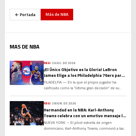
Más de
NBA
← Portada
MAS DE NBA
NBA
/
26 JUL. DE 2026
¡El Único Objetivo es la Gloria! LeBron
James Elige a los Philadelphia 76ers para
el Último Capítulo de su Leyenda
FILADELFIA.— En la que el propio jugador ha
calificado como la “última gran decisión” de su
histórica carrera, el máximo anotador de todos los
tiempos en la NBA, LeBron James, ha sacudido el
NBA
/
28 JUN. DE 2026
baloncesto mundial al acordar un contrato por dos
Hermandad en la NBA: Karl-Anthony
temporadas y US$8 millones con los Philadelphia
Towns celebra con un emotivo mensaje la
76ers. Tras comunicar a Los Angeles Lakers […]
renovación de Jose Alvarado
NUEVA YORK. – El pívot estrella de origen
dominicano, Karl-Anthony Towns, conmovió a las
redes sociales y a los seguidores del baloncesto de