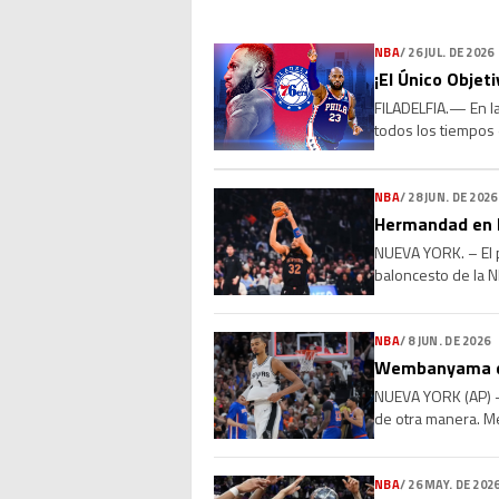
NBA
/
26 JUL. DE 2026
¡El Único Objet
FILADELFIA.— En la
todos los tiempos 
millones con los P
NBA
/
28 JUN. DE 2026
Hermandad en l
NUEVA YORK. – El p
baloncesto de la N
el base Jose Alvara
NBA
/
8 JUN. DE 2026
Wembanyama dic
NUEVA YORK (AP) —
de otra manera. Me
igualado la serie, [
NBA
/
26 MAY. DE 202