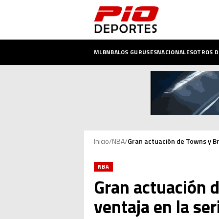
MLB
NBA
LOS GURUSES
NACIONALES
OTROS 
Inicio
/
NBA
/
Gran actuación de Towns y Bru
NBA
Gran actuación d
ventaja en la ser