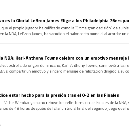
ivo es la Gloria! LeBron James Elige a los Philadelphia 76ers p
 que el propio jugador ha calificado como la “última gran decisión” de su hi
en la NBA, LeBron James, ha sacudido el baloncesto mundial al acordar un
hiladelphia 76ers. Tras comunicar a Los Angeles Lakers […]
a NBA: Karl-Anthony Towns celebra con un emotivo mensaje l
ívot estrella de origen dominicano, Karl-Anthony Towns, conmovió a las re
BA al compartir un emotivo y sincero mensaje de felicitación dirigido a su 
do, tras confirmarse la renovación contractual de este último. […]
e estar hecho para la presión tras el 0-2 en las Finales
 Victor Wembanyama no rehúye los reflectores en las Finales de la NBA, y
nos de 48 horas después de fallar un tiro al final del segundo juego que h
…]
6