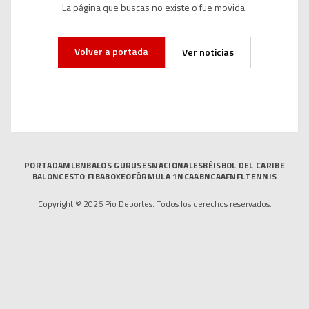
La página que buscas no existe o fue movida.
Volver a portada
Ver noticias
PORTADA
MLB
NBA
LOS GURUSES
NACIONALES
BÉISBOL DEL CARIBE
BALONCESTO FIBA
BOXEO
FÓRMULA 1
NCAAB
NCAAF
NFL
TENNIS
Copyright © 2026 Pio Deportes. Todos los derechos reservados.