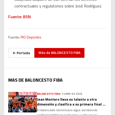
contractuales y regulatorios sobre José Rodríguez.
Fuente: BSN
Fuente:
PIO Deportes
Más de
BALONCESTO FIBA
← Portada
MAS DE BALONCESTO FIBA
BALONCESTO FIBA
/
14 MAY. DE 2026
Jean Montero lleva su talento a otra
dimensión y clasifica a su primera final de
Euroliga
El baloncesto dominicano sigue escribiendo
capítulos históricos en Europa, y esta vez el