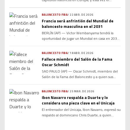
protagonista volvió a ser Jean Montero. El joven
base dominicano anotó 12 puntos en la semifinal
BALONCESTO FIBA
/
22 ABR. DE 2026
de la Euroliga y consiguió el boleto hacia la
Francia será anfrintión del Mundial de
primera gran final europea de su carrera
baloncesto masculina en el 2031
profesional, consolidándose como una de las
figuras emergentes más importantes […]
BERLÍN (AP) — Victor Wembanyama tendrá la
oportunidad de jugar un Mundial en casa en 2031 .
La FIBA le otorgó el miércoles a Francia recibió los
derechos de organización del Mundial de
BALONCESTO FIBA
/
18 ABR. DE 2026
baloncesto masculino 2031, mientras que Japón
Fallece miembro del Salón de la Fama
obtuvo el Mundial femenino de 2030. “Japón y
Oscar Schmidt
Francia son organizadores de élite de eventos de
SAO PAULO (AP) — Oscar Schmidt, miembro del
[…]
Salón de la Fama del Baloncesto y a quien sus
compatriotas brasileños conocían como “Mano
Santa”, falleció el viernes. Tenía 68 años. La familia
BALONCESTO FIBA
/
25 MAR. DE 2026
de Schmidt señaló en un comunicado que el
Ibon Navarro respalda a Duarte y lo
exbasquetbolista luchó contra un tumor cerebral
considera una pieza clave en el Unicaja
durante 15 años “con valentía, dignidad y
El entrenador del Unicaja, Ibon Navarro, expresó su
resiliencia… mientras […]
respaldo al dominicano Chris Duarte, a quien
considera una de las piezas más importantes
dentro del proyecto actual del equipo malagueño.