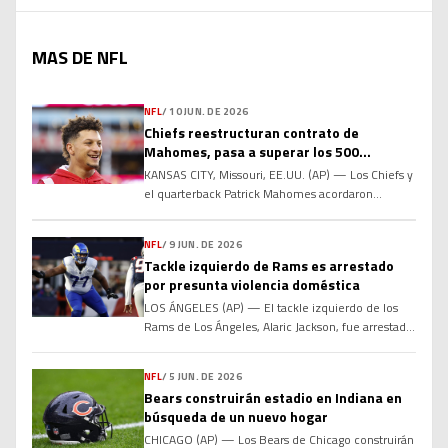
MAS DE NFL
NFL
/
10 JUN. DE 2026
Chiefs reestructuran contrato de
Mahomes, pasa a superar los 500
millones de dólares
KANSAS CITY, Missouri, EE.UU. (AP) — Los Chiefs y
el quarterback Patrick Mahomes acordaron
reestructurar su contrato para añadir dos años al
acuerdo actual y elevar la compensación total por
NFL
/
9 JUN. DE 2026
encima de los 500 millones de dólares, informó a
Tackle izquierdo de Rams es arrestado
The Associated Press el miércoles una persona
por presunta violencia doméstica
familiarizada con los términos. La fuente habló
con la […]
LOS ÁNGELES (AP) — El tackle izquierdo de los
Rams de Los Ángeles, Alaric Jackson, fue arrestado
la noche del lunes bajo sospecha de violencia
doméstica grave. El Departamento de Policía de
NFL
/
5 JUN. DE 2026
Los Ángeles informó que Jackson fue arrestado
Bears construirán estadio en Indiana en
después de que los agentes acudieran a su casa en
búsqueda de un nuevo hogar
el vecindario de West Hills, en […]
CHICAGO (AP) — Los Bears de Chicago construirán