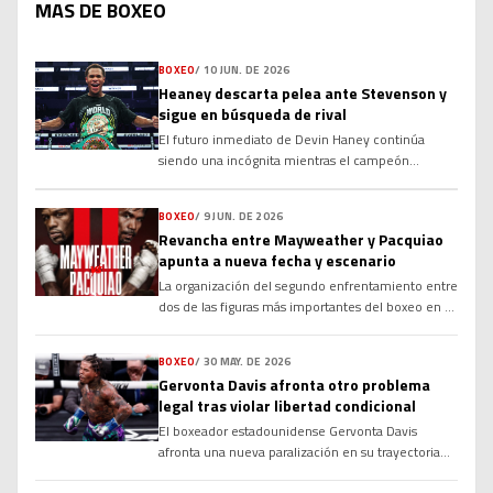
MAS DE BOXEO
BOXEO
/
10 JUN. DE 2026
Heaney descarta pelea ante Stevenson y
sigue en búsqueda de rival
El futuro inmediato de Devin Haney continúa
siendo una incógnita mientras el campeón
mundial de la OMB busca rival para realizar la
primera defensa de su corona en el peso wélter.
BOXEO
/
9 JUN. DE 2026
Aunque varios nombres importantes han sido
Revancha entre Mayweather y Pacquiao
vinculados a su próximo combate, las
apunta a nueva fecha y escenario
negociaciones no han avanzado como esperaba su
equipo. Desde que conquistó el campeonato tras
La organización del segundo enfrentamiento entre
superar a Brian Norman Jr. por decisión en
dos de las figuras más importantes del boxeo en el
noviembre, Haney […]
siglo XXI experimentará cambios significativos en
su logística. El estatus de la revancha obligatoria
BOXEO
/
30 MAY. DE 2026
entre Floyd Mayweather y Manny Pacquiao apunta
Gervonta Davis afronta otro problema
hacia una fecha y un escenario diferentes a los
legal tras violar libertad condicional
planeados en el circuito de boxeo internacional. El
El boxeador estadounidense Gervonta Davis
anuncio del regreso al boxeo profesional por parte
afronta una nueva paralización en su trayectoria
del estadounidense reactivó una […]
profesional debido a situaciones vinculadas con el