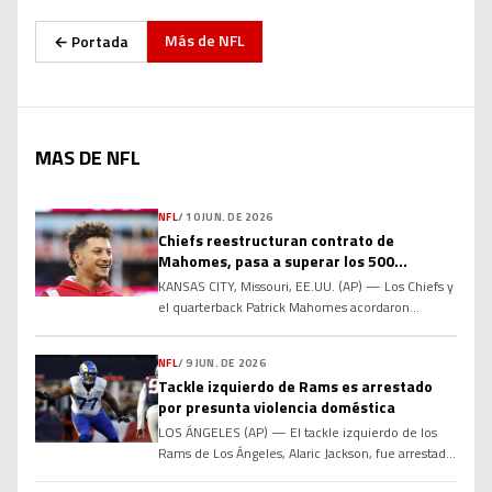
Más de
NFL
← Portada
MAS DE NFL
NFL
/
10 JUN. DE 2026
Chiefs reestructuran contrato de
Mahomes, pasa a superar los 500
millones de dólares
KANSAS CITY, Missouri, EE.UU. (AP) — Los Chiefs y
el quarterback Patrick Mahomes acordaron
reestructurar su contrato para añadir dos años al
acuerdo actual y elevar la compensación total por
NFL
/
9 JUN. DE 2026
encima de los 500 millones de dólares, informó a
Tackle izquierdo de Rams es arrestado
The Associated Press el miércoles una persona
por presunta violencia doméstica
familiarizada con los términos. La fuente habló
con la […]
LOS ÁNGELES (AP) — El tackle izquierdo de los
Rams de Los Ángeles, Alaric Jackson, fue arrestado
la noche del lunes bajo sospecha de violencia