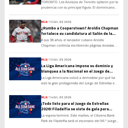
corva
TORONTO. Los Azulejos de Toronto optaron por la
prudencia con su principal figura. El dominicano
Vladimir Guerrero Jr. no fue incluido en la
alineación para el compromiso del club debido a
MLB
/
15 JUL. DE 2026
una rigidez en el tendón de la corva, una decisión
¿Rumbo a Cooperstown? Aroldis Chapman
tomada con el objetivo de evitar que la molestia
fortalece su candidatura al Salón de la
se agrave y garantizar su […]
Fama
A sus 38 años, el lanzador cubano Aroldis
Chapman continúa escribiendo páginas doradas en
la historia de las Grandes Ligas y alimentando un
debate que cobra cada vez más fuerza: ¿tiene
MLB
/
15 JUL. DE 2026
méritos suficientes para ingresar al Salón de la
La Liga Americana impone su dominio y
Fama de Cooperstown? Sus números, su
blanquea a la Nacional en el Juego de
longevidad y el dominio que ha ejercido durante
Estrellas 2026
La Liga Americana volvió a demostrar por qué ha
más de […]
sido la gran protagonista del Juego de Estrellas en
las últimas décadas. Con una ofensiva explosiva
desde la primera entrada y un cuerpo de
MLB
/
14 JUL. DE 2026
lanzadores prácticamente imbatible, el Joven
¡Todo listo para el Juego de Estrellas
Circuito derrotó por marcador de 4-0 a la Liga
2026! Filadelfia se viste de gala para
Nacional en la edición 96 del Clásico de […]
recibir a las mayores figuras de la MLB
La espera terminó. Este martes, el Citizens Bank
Park de Filadelfia será el escenario del 96.º Juego
de Estrellas de las Grandes Ligas, donde los