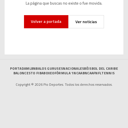
La página que buscas no existe o fue movida.
Volver a portada
Ver noticias
PORTADA
MLB
NBA
LOS GURUSES
NACIONALES
BÉISBOL DEL CARIBE
BALONCESTO FIBA
BOXEO
FÓRMULA 1
NCAAB
NCAAF
NFL
TENNIS
Copyright © 2026 Pio Deportes. Todos los derechos reservados.