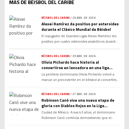
MAS DE BÉISBOL DEL CARIBE
BÉISBOL DEL CARIBE
/
29 ABR. DE 2026
Alexei Ramírez da positivo por esteroides
durante el Clásico Mundial de Béisbol
El exjugador de Grandes Ligas Alexei Ramírez dio
positivo por cuatro esteroides anabólicos durante
su participación con Cuba en el Clásico Mundial de
Béisbol 2026, según informó la Agencia
BÉISBOL DEL CARIBE
/
29 ABR. DE 2026
Internacional de Controles. El caso provocó
Olivia Pichardo hace historia al
impacto en el béisbol internacional por tratarse de
convertirse en lanzadora en una liga
una figura reconocida y por ocurrir en uno de los
masculina en República Dominicana
torneos más […]
La pelotera dominicana Olivia Pichardo volvió a
marcar un precedente en el béisbol al convertirse
en lanzadora dentro de una liga masculina en
República Dominicana, sumando otro capítulo
BÉISBOL DEL CARIBE
/
27 ABR. DE 2026
histórico a una trayectoria que ya la ha colocado
Robinson Canó vive una nueva etapa de
como referente del deporte femenino en la
gloria con Diablos Rojos en la Liga
región. Pichardo, reconocida por ser la primera
Mexicana
Ciudad de México. A sus 43 años, el dominicano
mujer en formar parte […]
Robinson Canó continúa demostrando que el
talento no siempre se jubila cuando la gente
quiere. El veterano infielder aseguró estar