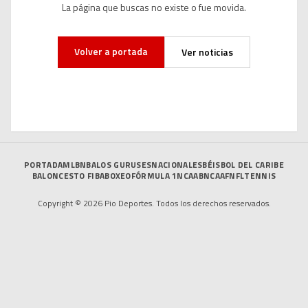
La página que buscas no existe o fue movida.
Volver a portada
Ver noticias
PORTADA
MLB
NBA
LOS GURUSES
NACIONALES
BÉISBOL DEL CARIBE
BALONCESTO FIBA
BOXEO
FÓRMULA 1
NCAAB
NCAAF
NFL
TENNIS
Copyright © 2026 Pio Deportes. Todos los derechos reservados.