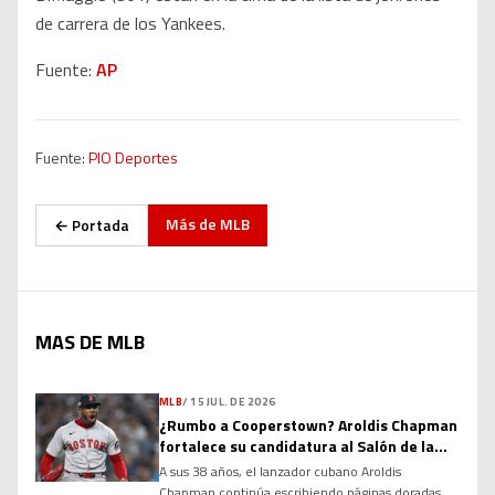
de carrera de los Yankees.
Fuente:
AP
Fuente:
PIO Deportes
Más de
MLB
← Portada
MAS DE MLB
MLB
/
15 JUL. DE 2026
¿Rumbo a Cooperstown? Aroldis Chapman
fortalece su candidatura al Salón de la
Fama
A sus 38 años, el lanzador cubano Aroldis
Chapman continúa escribiendo páginas doradas en