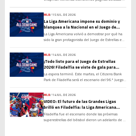
la historia de las Grandes Ligas y alimentando un
debate que cobra cada vez más fuerza: ¿tiene
MLB
/
15 JUL. DE 2026
méritos suficientes para ingresar al Salón de la
La Liga Americana impone su dominio y
Fama de Cooperstown? Sus números, su
blanquea a la Nacional en el Juego de
longevidad y el dominio que ha ejercido durante
Estrellas 2026
más de […]
La Liga Americana volvió a demostrar por qué ha
sido la gran protagonista del Juego de Estrellas en
las últimas décadas. Con una ofensiva explosiva
desde la primera entrada y un cuerpo de
MLB
/
14 JUL. DE 2026
lanzadores prácticamente imbatible, el Joven
¡Todo listo para el Juego de Estrellas
Circuito derrotó por marcador de 4-0 a la Liga
2026! Filadelfia se viste de gala para
Nacional en la edición 96 del Clásico de […]
recibir a las mayores figuras de la MLB
La espera terminó. Este martes, el Citizens Bank
Park de Filadelfia será el escenario del 96.º Juego
de Estrellas de las Grandes Ligas, donde los
mejores peloteros de la temporada se enfrentarán
MLB
/
14 JUL. DE 2026
en el tradicional duelo entre la Liga Americana y la
VIDEO: El futuro de las Grandes Ligas
Liga Nacional. El partido marcará el cierre de un
brilló en Filadelfia: la Liga Americana
intenso Fin de Semana […]
vence 6-1 en el Juego de Estrellas Futuras
Filadelfia fue el escenario donde las próximas
2026
superestrellas del béisbol dieron un adelanto de lo
que está por venir. En la edición número 27 del
MLB All-Star Futures Game 2026, la Liga