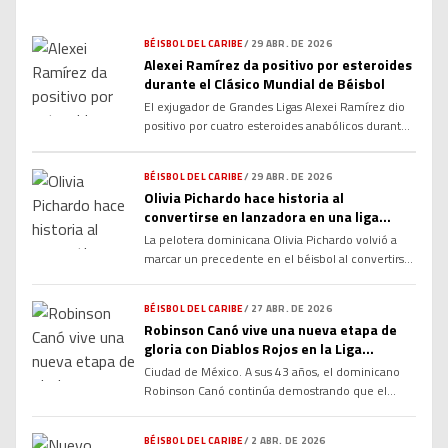
BÉISBOL DEL CARIBE
/
29 ABR. DE 2026
Alexei Ramírez da positivo por esteroides
durante el Clásico Mundial de Béisbol
El exjugador de Grandes Ligas Alexei Ramírez dio
positivo por cuatro esteroides anabólicos durante
su participación con Cuba en el Clásico Mundial de
Béisbol 2026, según informó la Agencia
BÉISBOL DEL CARIBE
/
29 ABR. DE 2026
Internacional de Controles. El caso provocó
Olivia Pichardo hace historia al
impacto en el béisbol internacional por tratarse de
convertirse en lanzadora en una liga
una figura reconocida y por ocurrir en uno de los
masculina en República Dominicana
torneos más […]
La pelotera dominicana Olivia Pichardo volvió a
marcar un precedente en el béisbol al convertirse
en lanzadora dentro de una liga masculina en
República Dominicana, sumando otro capítulo
BÉISBOL DEL CARIBE
/
27 ABR. DE 2026
histórico a una trayectoria que ya la ha colocado
Robinson Canó vive una nueva etapa de
como referente del deporte femenino en la
gloria con Diablos Rojos en la Liga
región. Pichardo, reconocida por ser la primera
Mexicana
Ciudad de México. A sus 43 años, el dominicano
mujer en formar parte […]
Robinson Canó continúa demostrando que el
talento no siempre se jubila cuando la gente
quiere. El veterano infielder aseguró estar
BÉISBOL DEL CARIBE
/
2 ABR. DE 2026
disfrutando al máximo su experiencia con los