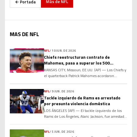
Más de
NFL
← Portada
MAS DE NFL
NFL
/
10 JUN. DE 2026
Chiefs reestructuran contrato de
Mahomes, pasa a superar los 500
millones de dólares
KANSAS CITY, Missouri, EE.UU. (AP) — Los Chiefs y
el quarterback Patrick Mahomes acordaron
reestructurar su contrato para añadir dos años al
acuerdo actual y elevar la compensación total por
NFL
/
9 JUN. DE 2026
encima de los 500 millones de dólares, informó a
Tackle izquierdo de Rams es arrestado
The Associated Press el miércoles una persona
por presunta violencia doméstica
familiarizada con los términos. La fuente habló
con la […]
LOS ÁNGELES (AP) — El tackle izquierdo de los
Rams de Los Ángeles, Alaric Jackson, fue arrestado
la noche del lunes bajo sospecha de violencia
doméstica grave. El Departamento de Policía de
NFL
/
5 JUN. DE 2026
Los Ángeles informó que Jackson fue arrestado