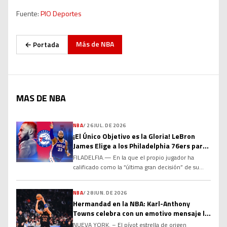
Fuente:
PIO Deportes
Más de
NBA
← Portada
MAS DE NBA
NBA
/
26 JUL. DE 2026
¡El Único Objetivo es la Gloria! LeBron
James Elige a los Philadelphia 76ers para
el Último Capítulo de su Leyenda
FILADELFIA.— En la que el propio jugador ha
calificado como la “última gran decisión” de su
histórica carrera, el máximo anotador de todos los
tiempos en la NBA, LeBron James, ha sacudido el
NBA
/
28 JUN. DE 2026
baloncesto mundial al acordar un contrato por dos
Hermandad en la NBA: Karl-Anthony
temporadas y US$8 millones con los Philadelphia
Towns celebra con un emotivo mensaje la
76ers. Tras comunicar a Los Angeles Lakers […]
renovación de Jose Alvarado
NUEVA YORK. – El pívot estrella de origen