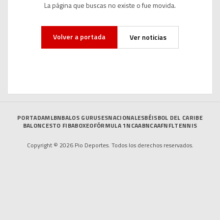
La página que buscas no existe o fue movida.
Volver a portada
Ver noticias
PORTADA
MLB
NBA
LOS GURUSES
NACIONALES
BÉISBOL DEL CARIBE
BALONCESTO FIBA
BOXEO
FÓRMULA 1
NCAAB
NCAAF
NFL
TENNIS
Copyright © 2026 Pio Deportes. Todos los derechos reservados.