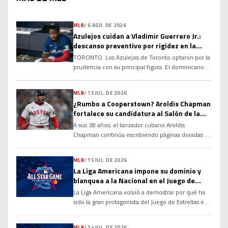
MLB
/
6 AGO. DE 2026
Azulejos cuidan a Vladimir Guerrero Jr.:
descanso preventivo por rigidez en la
corva
TORONTO. Los Azulejos de Toronto optaron por la
prudencia con su principal figura. El dominicano
Vladimir Guerrero Jr. no fue incluido en la
alineación para el compromiso del club debido a
MLB
/
15 JUL. DE 2026
una rigidez en el tendón de la corva, una decisión
¿Rumbo a Cooperstown? Aroldis Chapman
tomada con el objetivo de evitar que la molestia
fortalece su candidatura al Salón de la
se agrave y garantizar su […]
Fama
A sus 38 años, el lanzador cubano Aroldis
Chapman continúa escribiendo páginas doradas en
la historia de las Grandes Ligas y alimentando un
debate que cobra cada vez más fuerza: ¿tiene
MLB
/
15 JUL. DE 2026
méritos suficientes para ingresar al Salón de la
La Liga Americana impone su dominio y
Fama de Cooperstown? Sus números, su
blanquea a la Nacional en el Juego de
longevidad y el dominio que ha ejercido durante
Estrellas 2026
La Liga Americana volvió a demostrar por qué ha
más de […]
sido la gran protagonista del Juego de Estrellas en
las últimas décadas. Con una ofensiva explosiva
desde la primera entrada y un cuerpo de
MLB
/
14 JUL. DE 2026