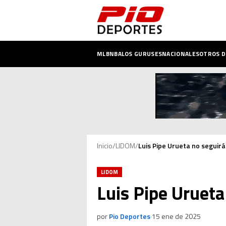
MLB
NBA
LOS GURUSES
NACIONALES
OTROS 
Inicio
/
LIDOM
/
Luis Pipe Urueta no seguirá
LIDOM
Luis Pipe Urueta
por
Pio Deportes
·
15 ene de 2025