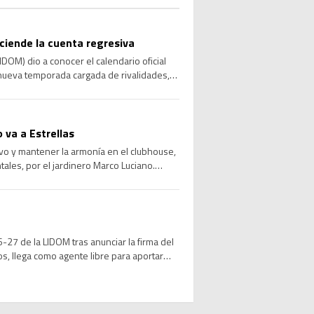
nciende la cuenta regresiva
DOM) dio a conocer el calendario oficial
nueva temporada cargada de rivalidades,
uirá el 22 […]
 va a Estrellas
vo y mantener la armonía en el clubhouse,
tales, por el jardinero Marco Luciano.
…]
27 de la LIDOM tras anunciar la firma del
os, llega como agente libre para aportar