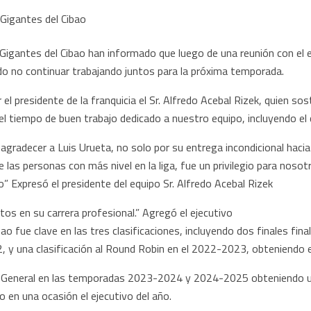
Gigantes del Cibao han informado que luego de una reunión con el e
do no continuar trabajando juntos para la próxima temporada.
el presidente de la franquicia el Sr. Alfredo Acebal Rizek, quien so
 el tiempo de buen trabajo dedicado a nuestro equipo, incluyendo 
agradecer a Luis Urueta, no solo por su entrega incondicional hacia
e las personas con más nivel en la liga, fue un privilegio para nosot
 Expresó el presidente del equipo Sr. Alfredo Acebal Rizek
s en su carrera profesional.” Agregó el ejecutivo
ao fue clave en las tres clasificaciones, incluyendo dos finales fin
na clasificación al Round Robin en el 2022-2023, obteniendo el pr
General en las temporadas 2023-2024 y 2024-2025 obteniendo un
o en una ocasión el ejecutivo del año.