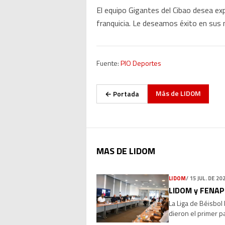
El equipo Gigantes del Cibao desea ex
franquicia. Le deseamos éxito en sus 
Fuente:
PIO Deportes
Más de
LIDOM
← Portada
MAS DE LIDOM
LIDOM
/
15 JUL. DE 20
LIDOM y FENAPE
La Liga de Béisbol
dieron el primer p
las relaciones labo