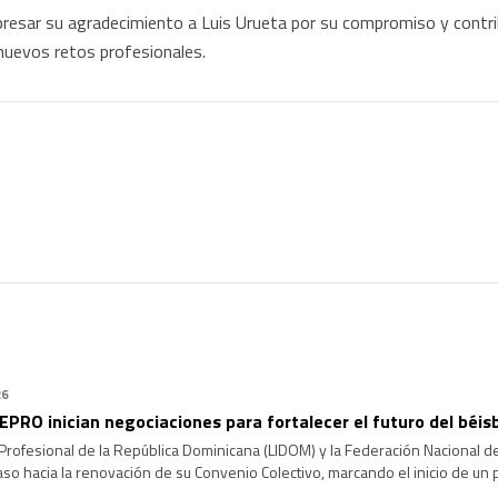
presar su agradecimiento a Luis Urueta por su compromiso y contr
nuevos retos profesionales.
26
PRO inician negociaciones para fortalecer el futuro del béis
 Profesional de la República Dominicana (LIDOM) y la Federación Nacional
aso hacia la renovación de su Convenio Colectivo, marcando el inicio de un
rales y fortalecer la estructura del béisbol profesional dominicano de cara a