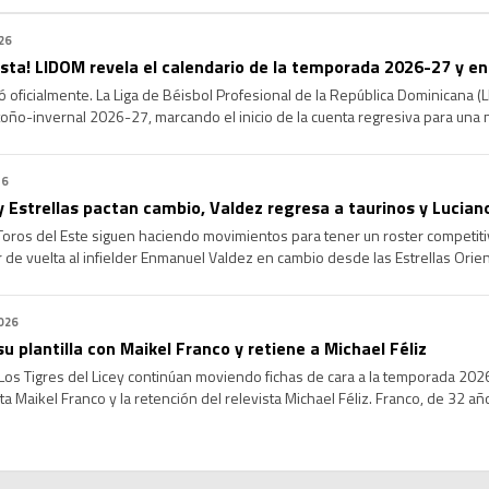
26
 vista! LIDOM revela el calendario de la temporada 2026-27 y e
oficialmente. La Liga de Béisbol Profesional de la República Dominicana (LI
ño-invernal 2026-27, marcando el inicio de la cuenta regresiva para una 
s expectativas. La serie regular arrancará el próximo 16 de octubre y concl
26
y Estrellas pactan cambio, Valdez regresa a taurinos y Luciano
oros del Este siguen haciendo movimientos para tener un roster competiti
 de vuelta al infielder Enmanuel Valdez en cambio desde las Estrellas Orien
do por los Toros en la ronda tres del Draft de Novatos del 2021, viene de [
026
su plantilla con Maikel Franco y retiene a Michael Féliz
os Tigres del Licey continúan moviendo fichas de cara a la temporada 2026-
a Maikel Franco y la retención del relevista Michael Féliz. Franco, de 32 añ
ilidad y poder ofensivo al cuadro interior. El jugador […]