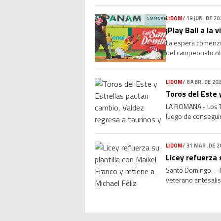
LIDOM
/
19 JUN. DE 20
¡Play Ball a la
La espera comenzó 
del campeonato oto
emociones y grande
LIDOM
/
8 ABR. DE 20
Toros del Este 
LA ROMANA.- Los T
luego de conseguir
Valdez, selecciona
LIDOM
/
31 MAR. DE 2
Licey refuerza 
Santo Domingo. – L
veterano antesalist
experiencia, versat