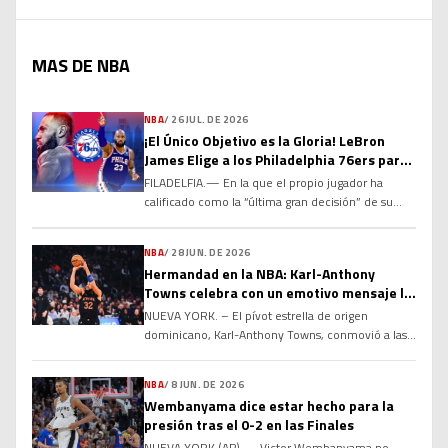
MAS DE NBA
NBA
/
26 JUL. DE 2026
¡El Único Objetivo es la Gloria! LeBron
James Elige a los Philadelphia 76ers para
el Último Capítulo de su Leyenda
FILADELFIA.— En la que el propio jugador ha
calificado como la “última gran decisión” de su
histórica carrera, el máximo anotador de todos los
tiempos en la NBA, LeBron James, ha sacudido el
NBA
/
28 JUN. DE 2026
baloncesto mundial al acordar un contrato por dos
Hermandad en la NBA: Karl-Anthony
temporadas y US$8 millones con los Philadelphia
Towns celebra con un emotivo mensaje la
76ers. Tras comunicar a Los Angeles Lakers […]
renovación de Jose Alvarado
NUEVA YORK. – El pívot estrella de origen
dominicano, Karl-Anthony Towns, conmovió a las
redes sociales y a los seguidores del baloncesto de
la NBA al compartir un emotivo y sincero mensaje
NBA
/
8 JUN. DE 2026
de felicitación dirigido a su compañero de equipo
Wembanyama dice estar hecho para la
y selección nacional, el base Jose Alvarado, tras
presión tras el 0-2 en las Finales
confirmarse la renovación contractual de este
NUEVA YORK (AP) — Victor Wembanyama no