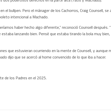
os dos poderosos derechos en la parte alta (Tatis y Machado).
 en el bullpen. Pero el mánager de los Cachorros, Craig Counsell, se
 boleto intencional a Machado.
beríamos haber hecho algo diferente,” reconoció Counsell después.
e estaba lanzando bien. Pensé que estaba tirando la bola muy bie
nes que estuvieran ocurriendo en la mente de Counsell, y aunque 
o dijo que se acercó al home convencido de lo que iba a hacer.
te de los Padres en el 2025.