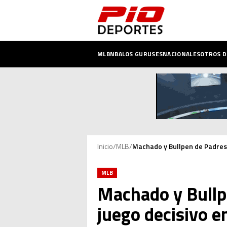
MLB
NBA
LOS GURUSES
NACIONALES
OTROS 
Inicio
/
MLB
/
Machado y Bullpen de Padres g
MLB
Machado y Bullpe
juego decisivo e