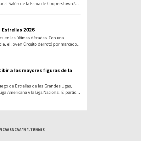
sar al Salón de la Fama de Cooperstown?
 Estrellas 2026
las en las últimas décadas. Con una
le, el Joven Circuito derrotó por marcador
cibir a las mayores figuras de la
Juego de Estrellas de las Grandes Ligas,
ga Americana y la Liga Nacional. El partido
NCAAB
NCAAF
NFL
TENNIS