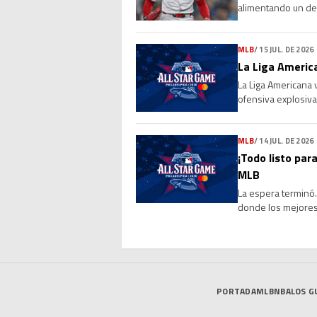
alimentando un deb
Sus números, su l
MLB
/
15 JUL. DE 2026
La Liga America
La Liga Americana 
ofensiva explosiva
de 4-0 a la Liga Na
MLB
/
14 JUL. DE 2026
¡Todo listo para
MLB
La espera terminó. 
donde los mejores 
marcará el cierre 
PORTADA
MLB
NBA
LOS G