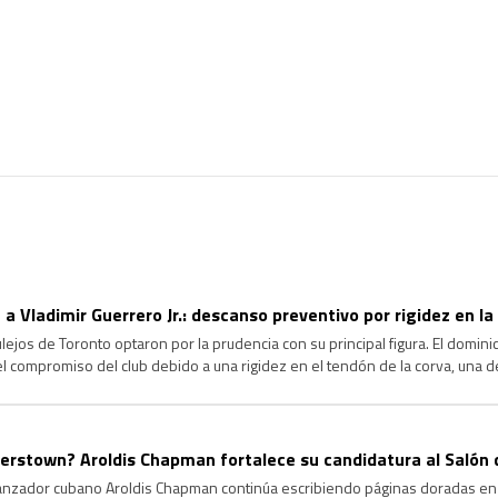
 a Vladimir Guerrero Jr.: descanso preventivo por rigidez en la
jos de Toronto optaron por la prudencia con su principal figura. El dominica
 el compromiso del club debido a una rigidez en el tendón de la corva, una d
agrave y garantizar su […]
rstown? Aroldis Chapman fortalece su candidatura al Salón 
lanzador cubano Aroldis Chapman continúa escribiendo páginas doradas en l