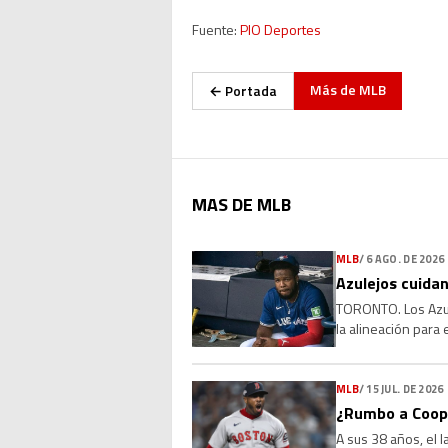
Fuente:
PIO Deportes
Más de
MLB
← Portada
MAS DE MLB
MLB
/
6 AGO. DE 2026
Azulejos cuidan
TORONTO. Los Azule
la alineación para
que la molestia se 
MLB
/
15 JUL. DE 2026
¿Rumbo a Coope
A sus 38 años, el 