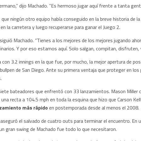
rmano,” dijo Machado. “Es hermoso jugar aquí frente a tanta gente
 que ningún otro equipo había conseguido en la breve historia de la 
 en la carretera y luego recuperarse para ganar el Juego 2.
” siguió Machado. “Tienes a los mejores de los mejores jugando a
narios. Y por eso estamos aquí. Solo salgan, compitan, disfruten, y
 con 3.2 innings en la que fue, por mucho, la mejor apertura de pos
r bullpen de San Diego. Ante su primera ventaja que proteger en los 
.
s siete bateadores que enfrentó con 33 lanzamientos. Mason Miller
yó una recta a 104.5 mph en toda la esquina que hizo que Carson Ke
anzamiento más rápido
en postemporada desde al menos el 2008.
aseguró el salvado de cuatro outs para terminar el encuentro. En u
, un gran swing de Machado fue todo lo que necesitaron.