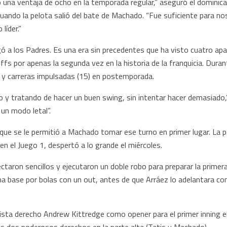
 una ventaja de ocho en la temporada regular,” aseguró el dominican
cuando la pelota salió del bate de Machado. “Fue suficiente para n
líder.”
egó a los Padres. Es una era sin precedentes que ha visto cuatro ap
ffs por apenas la segunda vez en la historia de la franquicia. Dur
o) y carreras impulsadas (15) en postemporada.
o y tratando de hacer un buen swing, sin intentar hacer demasiado,
un modo letal”.
que se le permitió a Machado tomar ese turno en primer lugar. La par
n el Juego 1, despertó a lo grande el miércoles.
taron sencillos y ejecutaron un doble robo para preparar la primera 
na base por bolas con un out, antes de que Arráez lo adelantara con 
vista derecho Andrew Kittredge como opener para el primer inning e