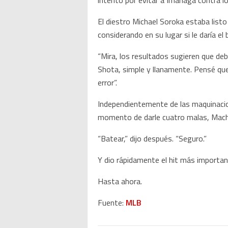
intento por evitar a Imanaga contra l
El diestro Michael Soroka estaba listo
considerando en su lugar si le daría el
“Mira, los resultados sugieren que de
Shota, simple y llanamente. Pensé qu
error”.
Independientemente de las maquinacio
momento de darle cuatro malas, Machad
“Batear,” dijo después. “Seguro.”
Y dio rápidamente el hit más importan
Hasta ahora.
Fuente:
MLB