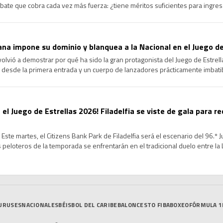
ate que cobra cada vez más fuerza: ¿tiene méritos suficientes para ingre
ongevidad y el dominio que ha ejercido durante más de […]
na impone su dominio y blanquea a la Nacional en el Juego de
volvió a demostrar por qué ha sido la gran protagonista del Juego de Estrel
 desde la primera entrada y un cuerpo de lanzadores prácticamente imbatib
cional en la edición 96 del Clásico de […]
 el Juego de Estrellas 2026! Filadelfia se viste de gala para re
Este martes, el Citizens Bank Park de Filadelfia será el escenario del 96.º 
peloteros de la temporada se enfrentarán en el tradicional duelo entre la Li
de un intenso Fin de Semana […]
URUSES
NACIONALES
BÉISBOL DEL CARIBE
BALONCESTO FIBA
BOXEO
FÓRMULA 1