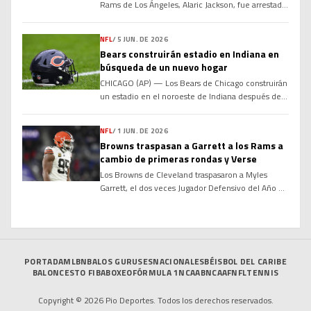
Rams de Los Ángeles, Alaric Jackson, fue arrestado
la noche del lunes bajo sospecha de violencia
doméstica grave. El Departamento de Policía de
NFL
/
5 JUN. DE 2026
Los Ángeles informó que Jackson fue arrestado
Bears construirán estadio en Indiana en
después de que los agentes acudieran a su casa en
búsqueda de un nuevo hogar
el vecindario de West Hills, en […]
CHICAGO (AP) — Los Bears de Chicago construirán
un estadio en el noroeste de Indiana después de
que una propuesta para ofrecer incentivos
financieros al equipo de la NFL con el fin de que
NFL
/
1 JUN. DE 2026
estableciera su nueva sede en Illinois se estancara
Browns traspasan a Garrett a los Rams a
en la legislatura estatal. La junta directiva de los
cambio de primeras rondas y Verse
Bears votó el jueves […]
Los Browns de Cleveland traspasaron a Myles
Garrett, el dos veces Jugador Defensivo del Año de
la NFL de AP, a los Rams de Los Ángeles, en una
canje de gran impacto, informaron a The
Associated Press el lunes tres personas informadas
sobre la operación. Las fuentes hablaron bajo
condición de anonimato porque el traspaso […]
PORTADA
MLB
NBA
LOS GURUSES
NACIONALES
BÉISBOL DEL CARIBE
BALONCESTO FIBA
BOXEO
FÓRMULA 1
NCAAB
NCAAF
NFL
TENNIS
Copyright © 2026 Pio Deportes. Todos los derechos reservados.