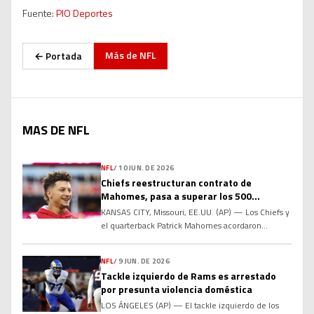
Fuente:
PIO Deportes
Más de
NFL
← Portada
MAS DE NFL
NFL
/
10 JUN. DE 2026
Chiefs reestructuran contrato de
Mahomes, pasa a superar los 500
millones de dólares
KANSAS CITY, Missouri, EE.UU. (AP) — Los Chiefs y
el quarterback Patrick Mahomes acordaron
reestructurar su contrato para añadir dos años al
acuerdo actual y elevar la compensación total por
NFL
/
9 JUN. DE 2026
encima de los 500 millones de dólares, informó a
Tackle izquierdo de Rams es arrestado
The Associated Press el miércoles una persona
por presunta violencia doméstica
familiarizada con los términos. La fuente habló
con la […]
LOS ÁNGELES (AP) — El tackle izquierdo de los