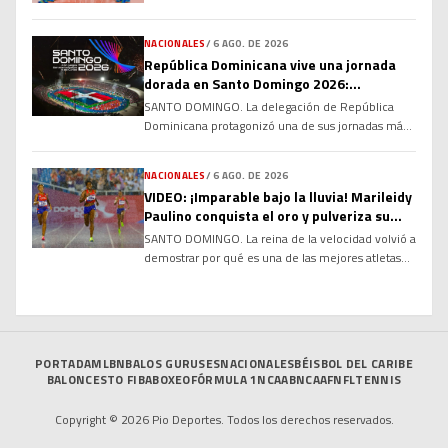
NACIONALES
/
6 AGO. DE 2026
República Dominicana vive una jornada
dorada en Santo Domingo 2026:
atletismo, karate y relevos impulsan a la
SANTO DOMINGO. La delegación de República
delegación al Top 5 del medallero
Dominicana protagonizó una de sus jornadas más
memorables en los XXV Juegos Centroamericanos
y del Caribe Santo Domingo 2026, conquistando
NACIONALES
/
6 AGO. DE 2026
múltiples medallas de oro en atletismo y karate
VIDEO: ¡Imparable bajo la lluvia! Marileidy
que permitieron al país escalar hasta la quinta
Paulino conquista el oro y pulveriza su
posición del medallero general, consolidándose
propio récord en Santo Domingo 2026
SANTO DOMINGO. La reina de la velocidad volvió a
entre las grandes potencias deportivas de la
demostrar por qué es una de las mejores atletas
región. […]
del planeta. La dominicana Marileidy Paulino
conquistó este miércoles la medalla de oro en los
400 metros planos femeninos de los XXV Juegos
Centroamericanos y del Caribe Santo Domingo
2026, imponiendo un nuevo récord de la
PORTADA
MLB
NBA
LOS GURUSES
NACIONALES
BÉISBOL DEL CARIBE
competencia […]
BALONCESTO FIBA
BOXEO
FÓRMULA 1
NCAAB
NCAAF
NFL
TENNIS
Copyright © 2026 Pio Deportes. Todos los derechos reservados.