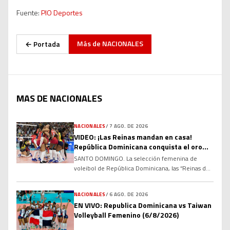
Fuente:
PIO Deportes
Más de
NACIONALES
← Portada
MAS DE NACIONALES
NACIONALES
/
7 AGO. DE 2026
VIDEO: ¡Las Reinas mandan en casa!
República Dominicana conquista el oro
ante Colombia
SANTO DOMINGO. La selección femenina de
voleibol de República Dominicana, las “Reinas del
Caribe”, volvió a demostrar su dominio regional al
conquistar la medalla de oro de los XXV Juegos
NACIONALES
/
6 AGO. DE 2026
Centroamericanos y del Caribe Santo Domingo
EN VIVO: Republica Dominicana vs Taiwan
2026, tras derrotar este viernes 3-0 a Colombia en
Volleyball Femenino (6/8/2026)
una final disputada a casa llena en el Palacio de
[…]