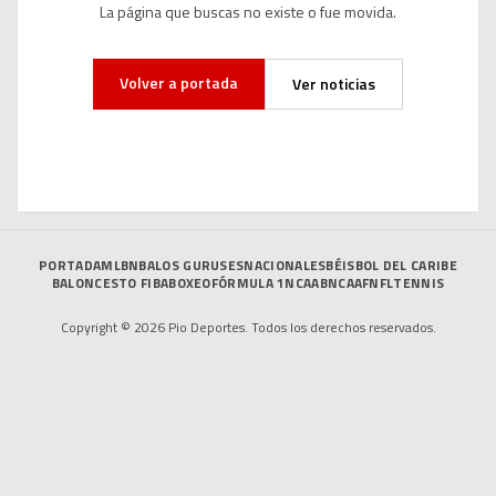
La página que buscas no existe o fue movida.
Volver a portada
Ver noticias
PORTADA
MLB
NBA
LOS GURUSES
NACIONALES
BÉISBOL DEL CARIBE
BALONCESTO FIBA
BOXEO
FÓRMULA 1
NCAAB
NCAAF
NFL
TENNIS
Copyright © 2026 Pio Deportes. Todos los derechos reservados.